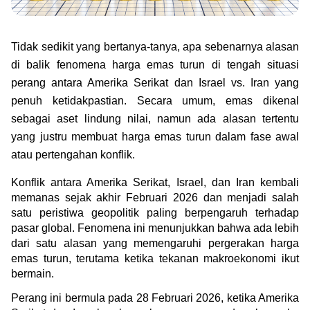
Green Gold
Jual emas kamu ke Treasury
English
Golden Generation
Tidak sedikit yang bertanya-tanya, apa sebenarnya alasan 
di balik fenomena harga emas turun di tengah situasi 
Profile
perang antara Amerika Serikat dan Israel vs. Iran yang 
penuh ketidakpastian. Secara umum, emas dikenal 
Tata Kelola
sebagai aset lindung nilai, namun ada alasan tertentu 
yang justru membuat harga emas turun dalam fase awal 
atau pertengahan konflik.
Konflik antara Amerika Serikat, Israel, dan Iran kembali 
memanas sejak akhir Februari 2026 dan menjadi salah 
satu peristiwa geopolitik paling berpengaruh terhadap 
pasar global. Fenomena ini menunjukkan bahwa ada lebih 
dari satu alasan yang memengaruhi pergerakan harga 
emas turun, terutama ketika tekanan makroekonomi ikut 
bermain.
Perang ini bermula pada 28 Februari 2026, ketika Amerika 