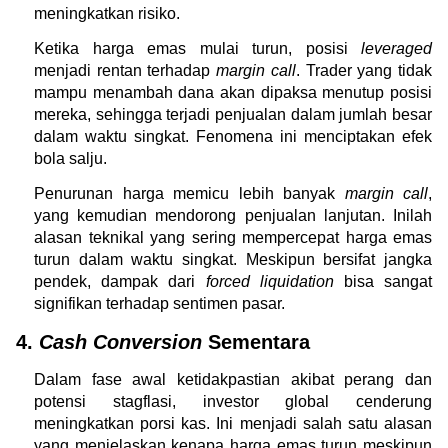
meningkatkan risiko.
Ketika harga emas mulai turun, posisi 
leveraged 
menjadi rentan terhadap 
margin call
. Trader yang tidak 
mampu menambah dana akan dipaksa menutup posisi 
mereka, sehingga terjadi penjualan dalam jumlah besar 
dalam waktu singkat. Fenomena ini menciptakan efek 
bola salju.
Penurunan harga memicu lebih banyak 
margin call
, 
yang kemudian mendorong penjualan lanjutan. Inilah 
alasan teknikal yang sering mempercepat harga emas 
turun dalam waktu singkat. Meskipun bersifat jangka 
pendek, dampak dari 
forced liquidation
 bisa sangat 
signifikan terhadap sentimen pasar.
4. 
Cash Conversion
 Sementara
Dalam fase awal ketidakpastian akibat perang dan 
potensi stagflasi, investor global cenderung 
meningkatkan porsi kas. Ini menjadi salah satu alasan 
yang menjelaskan kenapa harga emas turun meskipun 