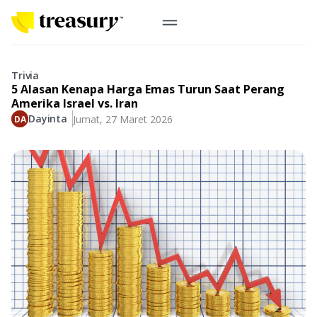
ID
Emas Digital
Trivia
5 Alasan Kenapa Harga Emas Turun Saat Perang
Emas Fisik
Amerika Israel vs. Iran
Dayinta
Jumat, 27 Maret 2026
Informasi
Logam Mulia
Antam, UBS
Event
Koin Emas
Perusahaan
Koin Nusantara, Lunar & Custom
Perhiasan
Indonesia
From Story
Gold for Good
Berkontribusi pada hal yang benar-benar berarti
#BuatMasaDepan
Indonesia
Buyback