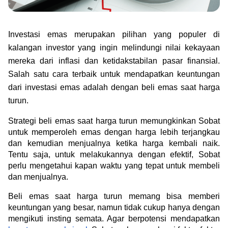
Green Gold
Jual emas kamu ke Treasury
English
Golden Generation
Investasi emas merupakan pilihan yang populer di 
kalangan investor yang ingin melindungi nilai kekayaan 
Profile
mereka dari inflasi dan ketidakstabilan pasar finansial. 
Salah satu cara terbaik untuk mendapatkan keuntungan 
Tata Kelola
dari investasi emas adalah dengan beli emas saat harga 
turun.
Strategi beli emas saat harga turun memungkinkan Sobat 
untuk memperoleh emas dengan harga lebih terjangkau 
dan kemudian menjualnya ketika harga kembali naik. 
Tentu saja, untuk melakukannya dengan efektif, Sobat 
perlu mengetahui kapan waktu yang tepat untuk membeli 
dan menjualnya.
Beli emas saat harga turun memang bisa memberi 
keuntungan yang besar, namun tidak cukup hanya dengan 
mengikuti insting semata. Agar berpotensi mendapatkan 