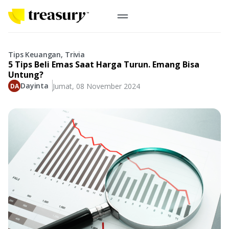
ID
Emas Digital
Tips Keuangan, Trivia
5 Tips Beli Emas Saat Harga Turun. Emang Bisa
Emas Fisik
Untung?
Dayinta
Jumat, 08 November 2024
Informasi
Logam Mulia
Antam, UBS
Event
Koin Emas
Perusahaan
Koin Nusantara, Lunar & Custom
Perhiasan
Indonesia
From Story
Gold for Good
Berkontribusi pada hal yang benar-benar berarti
#BuatMasaDepan
Indonesia
Buyback