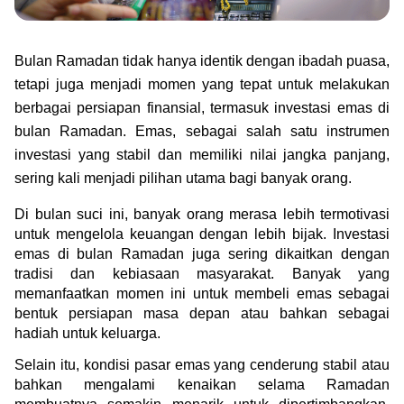
Green Gold
Jual emas kamu ke Treasury
English
Golden Generation
Bulan Ramadan tidak hanya identik dengan ibadah puasa, 
tetapi juga menjadi momen yang tepat untuk melakukan 
Profile
berbagai persiapan finansial, termasuk investasi emas di 
bulan Ramadan. Emas, sebagai salah satu instrumen 
Tata Kelola
investasi yang stabil dan memiliki nilai jangka panjang, 
sering kali menjadi pilihan utama bagi banyak orang.
Di bulan suci ini, banyak orang merasa lebih termotivasi 
untuk mengelola keuangan dengan lebih bijak. Investasi 
emas di bulan Ramadan juga sering dikaitkan dengan 
tradisi dan kebiasaan masyarakat. Banyak yang 
memanfaatkan momen ini untuk membeli emas sebagai 
bentuk persiapan masa depan atau bahkan sebagai 
hadiah untuk keluarga.
Selain itu, kondisi pasar emas yang cenderung stabil atau 
bahkan mengalami kenaikan selama Ramadan 