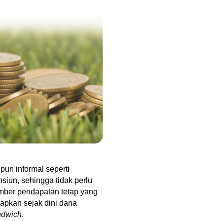
un informal seperti 
siun, sehingga tidak perlu 
mber pendapatan tetap yang 
iapkan sejak dini dana 
ndwich
.  