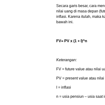
Secara garis besar, cara men
nilai uang di masa depan (fu
inflasi. Karena itulah, maka
bawah ini. 
FV= PV x (1 + I)^n
Keterangan:
FV = future value atau nilai
PV = present value atau nilai
I = inflasi
n = usia pensiun – usia saat i