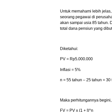
Untuk memahami lebih jelas,
seorang pegawai di perusahaa
akan sampai usia 85 tahun. D
total dana pensiun yang dib
Diketahui:
PV = Rp5.000.000
Inflasi = 5%
n = 55 tahun – 25 tahun = 30
Maka perhitungannya begini,
FV = PV x (1 + I)^n