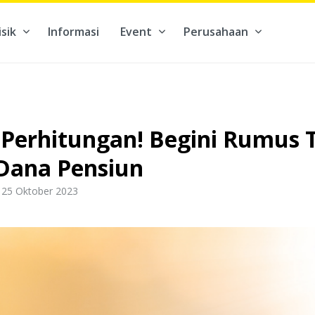
isik
Informasi
Event
Perusahaan
kontribusi pada hal yang benar-benar berarti #BuatMasaDepan
 Perhitungan! Begini Rumus 
Dana Pensiun
 25 Oktober 2023