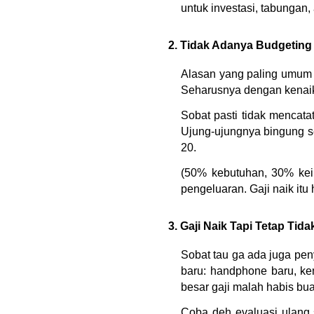
untuk investasi, tabungan, 
2. Tidak Adanya Budgeting
Alasan yang paling umum d
Seharusnya dengan kenaik
Sobat pasti tidak mencatat
Ujung-ujungnya bingung s
20.
(50% kebutuhan, 30% kein
pengeluaran. Gaji naik it
3. Gaji Naik Tapi Tetap Ti
Sobat tau ga ada juga peny
baru: handphone baru, ke
besar gaji malah habis buat
Coba deh evaluasi ulang 