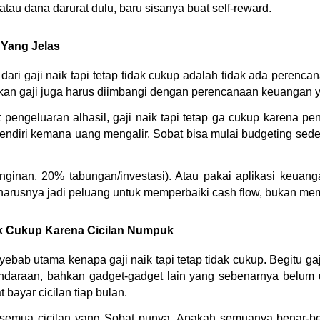
atau dana darurat dulu, baru sisanya buat self-reward.
 Yang Jelas
ari gaji naik tapi tetap tidak cukup adalah tidak ada perenc
an gaji juga harus diimbangi dengan perencanaan keuangan y
 pengeluaran alhasil, gaji naik tapi tetap ga cukup karena pen
endiri kemana uang mengalir. Sobat bisa mulai budgeting se
ginan, 20% tabungan/investasi). Atau pakai aplikasi keuang
u harusnya jadi peluang untuk memperbaiki cash flow, bukan m
dak Cukup Karena Cicilan Numpuk
ebab utama kenapa gaji naik tapi tetap tidak cukup. Begitu gaj
ndaraan, bahkan gadget-gadget lain yang sebenarnya belum 
 bayar cicilan tiap bulan.
semua cicilan yang Sobat punya. Apakah semuanya benar-be