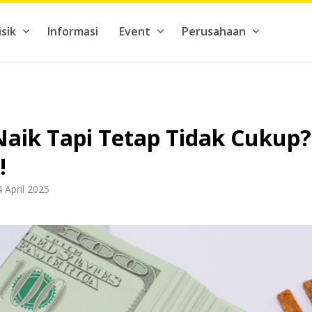
isik
Informasi
Event
Perusahaan
kontribusi pada hal yang benar-benar berarti #BuatMasaDepan
aik Tapi Tetap Tidak Cukup? 
!
 April 2025