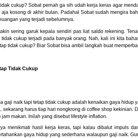
p tidak cukup? Sobat pernah ga sih udah kerja keras agar mend
 aja kosong di akhir bulan. Padahal Sobat sudah mengira ba
uangan yang terjadi sebelumnya.
in sering garuk kepala sendiri pas liat saldo rekening. Tena
p tidak cukup terjadi pada banyak orang. Nah, kali ini kita bah
tetap tidak cukup? Biar Sobat bisa ambil langkah buat memperba
etap Tidak Cukup
gaji naik tapi tetap tidak cukup adalah kenaikan gaya hidup ya
, sekarang harus tiap hari nongkrong di coffee shop kekinian.
jam makan. Inilah yang disebut lifestyle inflation.
a menikmati hasil kerja keras, tapi kalau dibalut impuls 
ertahankan gaya hidup yang sederhana walaupun gaji naik. G