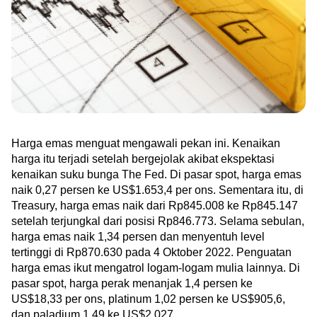
Green Gold
Jual emas kamu ke Treasury
English
Golden Generation
Profile
Tata Kelola
Harga emas menguat mengawali pekan ini. Kenaikan 
harga itu terjadi setelah bergejolak akibat ekspektasi 
kenaikan suku bunga The Fed. Di pasar spot, harga emas 
naik 0,27 persen ke US$1.653,4 per ons. 
Sementara itu, di 
Treasury, harga emas naik dari Rp845.008 ke Rp845.147 
setelah terjungkal dari posisi Rp846.773. Selama sebulan, 
harga emas naik 1,34 persen dan menyentuh level 
tertinggi di Rp870.630 pada 4 Oktober 2022. 
Penguatan 
harga emas ikut mengatrol logam-logam mulia lainnya. Di 
pasar spot, harga perak menanjak 1,4 persen ke 
US$18,33 per ons, platinum 1,02 persen ke US$905,6, 
dan paladium 1,49 ke US$2.027.