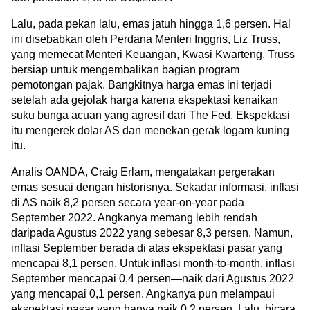
Lalu, pada pekan lalu, emas jatuh hingga 1,6 persen. Hal 
ini disebabkan oleh Perdana Menteri Inggris, Liz Truss, 
yang memecat Menteri Keuangan, Kwasi Kwarteng. Truss 
bersiap untuk mengembalikan bagian program 
pemotongan pajak. 
Bangkitnya harga emas ini terjadi 
setelah ada gejolak harga karena ekspektasi kenaikan 
suku bunga acuan yang agresif dari The Fed. Ekspektasi 
itu mengerek dolar AS dan menekan gerak logam kuning 
itu.
Analis OANDA, Craig Erlam, mengatakan pergerakan 
emas sesuai dengan historisnya. Sekadar informasi, inflasi 
di AS naik 8,2 persen secara year-on-year pada 
September 2022. Angkanya memang lebih rendah 
daripada Agustus 2022 yang sebesar 8,3 persen. Namun, 
inflasi September berada di atas ekspektasi pasar yang 
mencapai 8,1 persen. 
Untuk inflasi month-to-month, inflasi 
September mencapai 0,4 persen—naik dari Agustus 2022 
yang mencapai 0,1 persen. Angkanya pun melampaui 
ekspektasi pasar yang hanya naik 0,2 persen. Lalu, bicara 