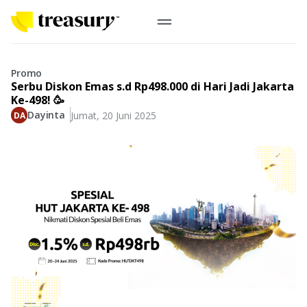
ID
Emas Digital
Promo
Serbu Diskon Emas s.d Rp498.000 di Hari Jadi Jakarta
Emas Fisik
Ke-498! 🥳
Dayinta
Jumat, 20 Juni 2025
Informasi
Logam Mulia
Antam, UBS
Event
Koin Emas
Perusahaan
Koin Nusantara, Lunar & Custom
Perhiasan
Indonesia
From Story
Gold for Good
Berkontribusi pada hal yang benar-benar berarti
#BuatMasaDepan
Indonesia
Buyback