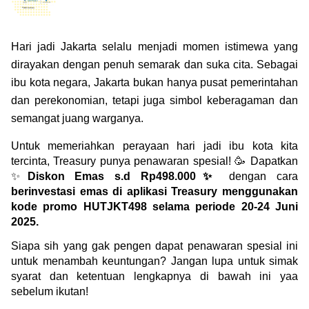
Green Gold
Jual emas kamu ke Treasury
English
Golden Generation
Hari jadi Jakarta selalu menjadi momen istimewa yang 
dirayakan dengan penuh semarak dan suka cita. Sebagai 
Profile
ibu kota negara, Jakarta bukan hanya pusat pemerintahan 
dan perekonomian, tetapi juga simbol keberagaman dan 
Tata Kelola
semangat juang warganya.
Untuk memeriahkan perayaan hari jadi ibu kota kita 
tercinta, Treasury punya penawaran spesial! 🥳 Dapatkan 
✨
Diskon Emas s.d Rp498.000✨
 dengan cara 
berinvestasi emas di aplikasi Treasury menggunakan 
kode promo HUTJKT498
selama periode 20-24 Juni 
2025.
Siapa sih yang gak pengen dapat penawaran spesial ini 
untuk menambah keuntungan? Jangan lupa untuk simak 
syarat dan ketentuan lengkapnya di bawah ini yaa 
sebelum ikutan!