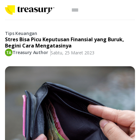
ID
Emas Digital
Tips Keuangan
Stres Bisa Picu Keputusan Finansial yang Buruk,
Emas Fisik
Begini Cara Mengatasinya
Treasury Author
Sabtu, 25 Maret 2023
Informasi
Logam Mulia
Antam, UBS
Event
Koin Emas
Perusahaan
Koin Nusantara, Lunar & Custom
Perhiasan
Indonesia
From Story
Gold for Good
Berkontribusi pada hal yang benar-benar berarti
#BuatMasaDepan
Indonesia
Buyback