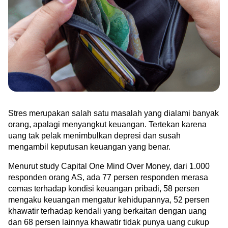
Green Gold
Jual emas kamu ke Treasury
English
Golden Generation
Profile
Tata Kelola
Stres merupakan salah satu masalah yang dialami banyak 
orang, apalagi menyangkut keuangan. Tertekan karena 
uang tak pelak menimbulkan depresi dan susah 
mengambil keputusan keuangan yang benar. 
Menurut study Capital One Mind Over Money, dari 1.000 
responden orang AS, ada 77 persen responden merasa 
cemas terhadap kondisi keuangan pribadi, 58 persen 
mengaku keuangan mengatur kehidupannya, 52 persen 
khawatir terhadap kendali yang berkaitan dengan uang 
dan 68 persen lainnya khawatir tidak punya uang cukup 