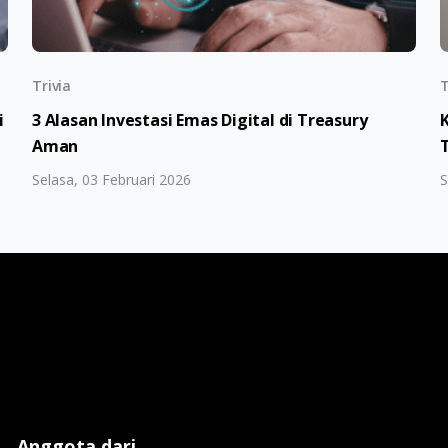
Trivia
T
i
3 Alasan Investasi Emas Digital di Treasury
Aman
Selasa, 03 Februari 2026
S
Anggota dari