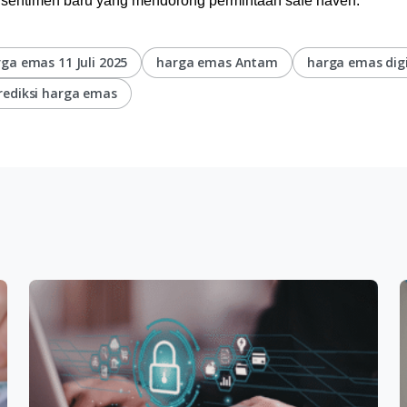
l sentimen baru yang mendorong permintaan safe haven.
ga emas 11 Juli 2025
harga emas Antam
harga emas digi
rediksi harga emas