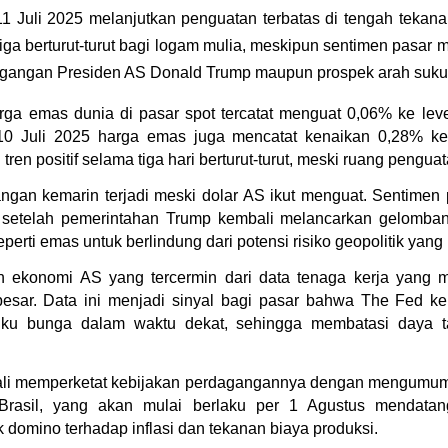
11 Juli 2025 melanjutkan penguatan terbatas di tengah tekanan
iga berturut-turut bagi logam mulia, meskipun sentimen pasar m
rdagangan Presiden AS Donald Trump maupun prospek arah suk
ga emas dunia di pasar spot tercatat menguat 0,06% ke leve
0 Juli 2025 harga emas juga mencatat kenaikan 0,28% ke 
en positif selama tiga hari berturut-turut, meski ruang penguat
ngan kemarin terjadi meski dolar AS ikut menguat. Sentimen po
 setelah pemerintahan Trump kembali melancarkan gelombang t
rti emas untuk berlindung dari potensi risiko geopolitik yang
an ekonomi AS yang tercermin dari data tenaga kerja yang m
esar. Data ini menjadi sinyal bagi pasar bahwa The Fed ke
ku bunga dalam waktu dekat, sehingga membatasi daya tari
li memperketat kebijakan perdagangannya dengan mengumumka
rasil, yang akan mulai berlaku per 1 Agustus mendatan
 domino terhadap inflasi dan tekanan biaya produksi.