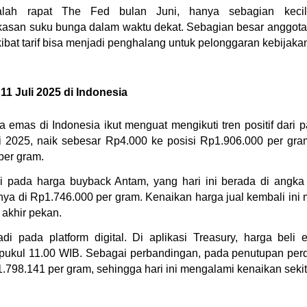
salah rapat The Fed bulan Juni, hanya sebagian kecil
an suku bunga dalam waktu dekat. Sebagian besar anggota 
akibat tarif bisa menjadi penghalang untuk pelonggaran kebijaka
11 Juli 2025 di Indonesia
 emas di Indonesia ikut menguat mengikuti tren positif dari p
li 2025, naik sebesar Rp4.000 ke posisi Rp1.906.000 per gr
per gram.
di pada harga buyback Antam, yang hari ini berada di angka 
nya di Rp1.746.000 per gram. Kenaikan harga jual kembali ini
 akhir pekan.
adi pada platform digital. Di aplikasi Treasury, harga beli 
pukul 11.00 WIB. Sebagai perbandingan, pada penutupan per
1.798.141 per gram, sehingga hari ini mengalami kenaikan seki