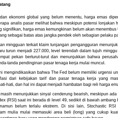
atang
ik dan ekonomi global yang belum menentu, harga emas diperk
erapa analis pasar melihat bahwa meskipun potensi lonjakan 
ang signifikan, harga emas kemungkinan belum akan menembus 
dang sebagai batas atas jangka pendek oleh sebagian pelaku pa
poran mingguan terkait klaim tunjangan pengangguran menunju
u turun menjadi 227.000, level terendah dalam tujuh minggu t
empat pekan berturut-turut dan menunjukkan bahwa perusa
nda-tanda pendinginan pasar tenaga kerja mulai muncul.
a ini mengindikasikan bahwa The Fed belum memiliki urgensi u
asi dari kebijakan tarif dan pasar tenaga kerja yang masi
ti-hati, dan hal ini dapat menjadi hambatan bagi reli harga e
 masih menunjukkan sinyal cenderung bearish, meskipun ada 
dex (RSI) saat ini berada di level 49, sedikit di bawah ambang 
amun belum terlalu ekstrem. Di sisi lain, Stochastic RSI
am mulia mulai memasuki area beli (long) yang cukup kuat