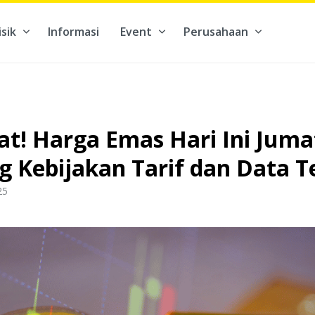
isik
Informasi
Event
Perusahaan
kontribusi pada hal yang benar-benar berarti #BuatMasaDepan
! Harga Emas Hari Ini Jumat,
g Kebijakan Tarif dan Data T
25