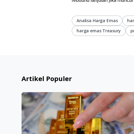
rebound lanjutan jika muncu
Analisa Harga Emas
har
harga emas Treasury
p
Artikel Populer