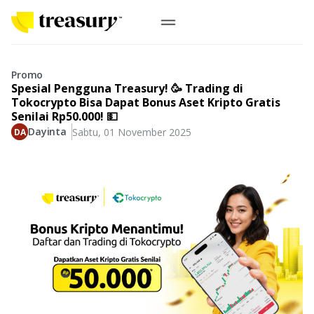
ID
Emas Digital
Promo
Spesial Pengguna Treasury! 🥳 Trading di
Emas Fisik
Tokocrypto Bisa Dapat Bonus Aset Kripto Gratis
Senilai Rp50.000! 💵
Dayinta
Sabtu, 01 November 2025
Informasi
Logam Mulia
Antam, UBS
Event
Koin Emas
Perusahaan
Koin Nusantara, Lunar & Custom
Perhiasan
Indonesia
From Story
Gold for Good
Berkontribusi pada hal yang benar-benar berarti
#BuatMasaDepan
Indonesia
Buyback