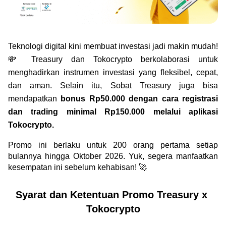
Green Gold
Jual emas kamu ke Treasury
English
Golden Generation
Teknologi digital kini membuat investasi jadi makin mudah! 
Profile
💸 Treasury dan Tokocrypto berkolaborasi untuk 
menghadirkan instrumen investasi yang fleksibel, cepat, 
Tata Kelola
dan aman. Selain itu, Sobat Treasury juga bisa 
mendapatkan 
bonus Rp50.000 dengan cara registrasi 
dan trading minimal Rp150.000 melalui aplikasi 
Tokocrypto. 
Promo ini berlaku untuk 200 orang pertama setiap 
bulannya hingga Oktober 2026. Yuk, segera manfaatkan 
kesempatan ini sebelum kehabisan! 🚀
Syarat dan Ketentuan Promo Treasury x 
Tokocrypto