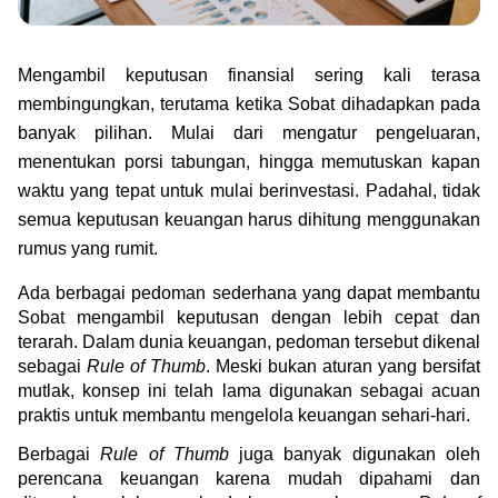
Green Gold
Jual emas kamu ke Treasury
English
Golden Generation
Mengambil keputusan finansial sering kali terasa 
membingungkan, terutama ketika Sobat dihadapkan pada 
Profile
banyak pilihan. Mulai dari mengatur pengeluaran, 
menentukan porsi tabungan, hingga memutuskan kapan 
Tata Kelola
waktu yang tepat untuk mulai berinvestasi. Padahal, tidak 
semua keputusan keuangan harus dihitung menggunakan 
rumus yang rumit.
Ada berbagai pedoman sederhana yang dapat membantu 
Sobat mengambil keputusan dengan lebih cepat dan 
terarah. Dalam dunia keuangan, pedoman tersebut dikenal 
sebagai 
Rule of Thumb
. Meski bukan aturan yang bersifat 
mutlak, konsep ini telah lama digunakan sebagai acuan 
praktis untuk membantu mengelola keuangan sehari-hari.
Berbagai 
Rule of Thumb
 juga banyak digunakan oleh 
perencana keuangan karena mudah dipahami dan 