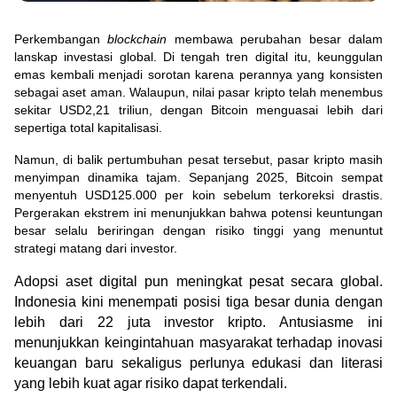
Green Gold
Jual emas kamu ke Treasury
English
Golden Generation
Perkembangan 
blockchain
 membawa perubahan besar dalam 
lanskap investasi global. Di tengah tren digital itu, keunggulan 
emas kembali menjadi sorotan karena perannya yang konsisten 
sebagai aset aman. Walaupun, nilai pasar kripto telah menembus 
Profile
sekitar USD2,21 triliun, dengan Bitcoin menguasai lebih dari 
sepertiga total kapitalisasi.
Tata Kelola
Namun, di balik pertumbuhan pesat tersebut, pasar kripto masih 
menyimpan dinamika tajam. Sepanjang 2025, Bitcoin sempat 
menyentuh USD125.000 per koin sebelum terkoreksi drastis. 
Pergerakan ekstrem ini menunjukkan bahwa potensi keuntungan 
besar selalu beriringan dengan risiko tinggi yang menuntut 
strategi matang dari investor.
Adopsi aset digital pun meningkat pesat secara global. 
Indonesia kini menempati posisi tiga besar dunia dengan 
lebih dari 22 juta investor kripto. Antusiasme ini 
menunjukkan keingintahuan masyarakat terhadap inovasi 
keuangan baru sekaligus perlunya edukasi dan literasi 
yang lebih kuat agar risiko dapat terkendali.