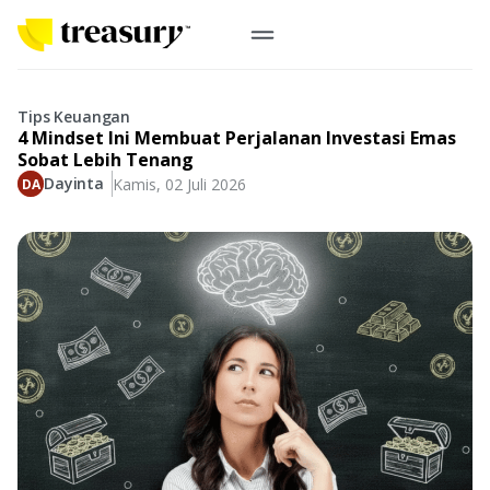
ID
Emas Digital
Tips Keuangan
4 Mindset Ini Membuat Perjalanan Investasi Emas
Emas Fisik
Sobat Lebih Tenang
Dayinta
Kamis, 02 Juli 2026
Informasi
Logam Mulia
Antam, UBS
Event
Koin Emas
Perusahaan
Koin Nusantara, Lunar & Custom
Perhiasan
Indonesia
From Story
Gold for Good
Berkontribusi pada hal yang benar-benar berarti
#BuatMasaDepan
Indonesia
Buyback