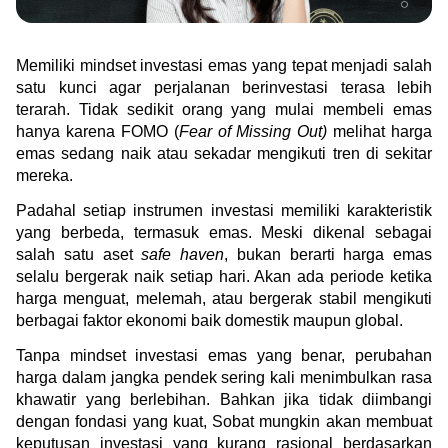
Green Gold
Jual emas kamu ke Treasury
English
Golden Generation
Memiliki mindset investasi emas yang tepat menjadi salah 
satu kunci agar perjalanan berinvestasi terasa lebih 
terarah. Tidak sedikit orang yang mulai membeli emas 
Profile
hanya karena FOMO (
Fear of Missing Out)
 melihat harga 
emas sedang naik atau sekadar mengikuti tren di sekitar 
Tata Kelola
mereka.
Padahal setiap instrumen investasi memiliki karakteristik 
yang berbeda, termasuk emas. Meski dikenal sebagai 
salah satu aset 
safe haven
, bukan berarti harga emas 
selalu bergerak naik setiap hari. Akan ada periode ketika 
harga menguat, melemah, atau bergerak stabil mengikuti 
berbagai faktor ekonomi baik domestik maupun global.
Tanpa mindset investasi emas yang benar, perubahan 
harga dalam jangka pendek sering kali menimbulkan rasa 
khawatir yang berlebihan. Bahkan jika tidak diimbangi 
dengan fondasi yang kuat, Sobat mungkin akan membuat 
keputusan investasi yang kurang rasional berdasarkan 