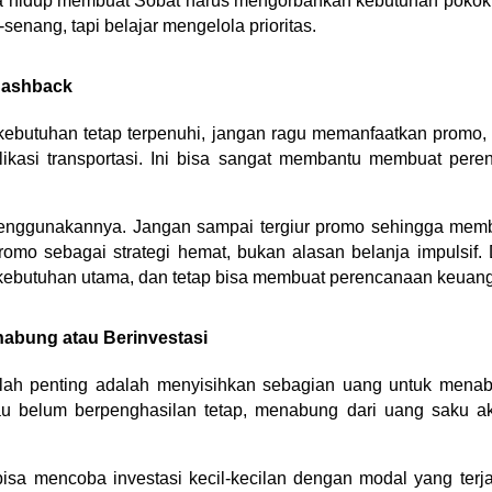
a hidup membuat Sobat harus mengorbankan kebutuhan pokok
-senang, tapi belajar mengelola prioritas.
Cashback
kebutuhan tetap terpenuhi, jangan ragu memanfaatkan promo, 
plikasi transportasi. Ini bisa sangat membantu membuat per
enggunakannya. Jangan sampai tergiur promo sehingga memb
romo sebagai strategi hemat, bukan alasan belanja impulsif. 
ebutuhan utama, dan tetap bisa membuat perencanaan keuang
nabung atau Berinvestasi
alah penting adalah menyisihkan sebagian uang untuk menabu
u belum berpenghasilan tetap, menabung dari uang saku a
isa mencoba investasi kecil-kecilan dengan modal yang terja