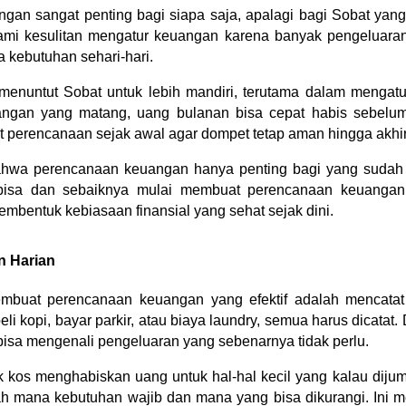
an sangat penting bagi siapa saja, apalagi bagi Sobat yang 
mi kesulitan mengatur keuangan karena banyak pengeluaran
a kebutuhan sehari-hari.
 menuntut Sobat untuk lebih mandiri, terutama dalam mengat
gan yang matang, uang bulanan bisa cepat habis sebelum 
t perencanaan sejak awal agar dompet tetap aman hingga akhir
ahwa perencanaan keuangan hanya penting bagi yang sudah b
bisa dan sebaiknya mulai membuat perencanaan keuangan.
membentuk kebiasaan finansial yang sehat sejak dini.
n Harian
buat perencanaan keuangan yang efektif adalah mencatat
 beli kopi, bayar parkir, atau biaya laundry, semua harus dicatat
sa mengenali pengeluaran yang sebenarnya tidak perlu.
ak kos menghabiskan uang untuk hal-hal kecil yang kalau dij
h mana kebutuhan wajib dan mana yang bisa dikurangi. Ini m