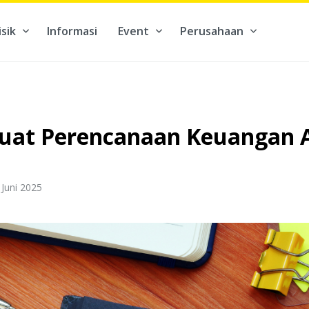
isik
Informasi
Event
Perusahaan
kontribusi pada hal yang benar-benar berarti #BuatMasaDepan
uat Perencanaan Keuangan A
 Juni 2025