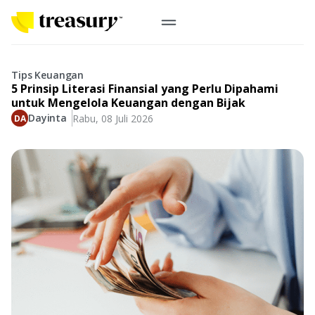
ID
Emas Digital
Tips Keuangan
5 Prinsip Literasi Finansial yang Perlu Dipahami
Emas Fisik
untuk Mengelola Keuangan dengan Bijak
Dayinta
Rabu, 08 Juli 2026
Informasi
Logam Mulia
Antam, UBS
Event
Koin Emas
Perusahaan
Koin Nusantara, Lunar & Custom
Perhiasan
Indonesia
From Story
Gold for Good
Berkontribusi pada hal yang benar-benar berarti
#BuatMasaDepan
Indonesia
Buyback