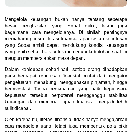
Green Gold
Jual emas kamu ke Treasury
English
Golden Generation
Mengelola keuangan bukan hanya tentang seberapa 
besar penghasilan yang Sobat miliki, tetapi juga 
bagaimana cara mengelolanya. Di sinilah pentingnya 
Profile
memahami prinsip literasi finansial agar setiap keputusan 
yang Sobat ambil dapat mendukung kondisi keuangan 
Tata Kelola
yang lebih sehat, baik untuk memenuhi kebutuhan saat ini 
maupun mempersiapkan masa depan.
Dalam kehidupan sehari-hari, setiap orang dihadapkan 
pada berbagai keputusan finansial, mulai dari mengatur 
pengeluaran, menabung, menggunakan pinjaman, hingga 
berinvestasi. Tanpa pemahaman yang baik, keputusan-
keputusan tersebut berpotensi mengganggu stabilitas 
keuangan dan membuat tujuan finansial menjadi lebih 
sulit dicapai.
Oleh karena itu, literasi finansial tidak hanya mengajarkan 
cara mengelola uang, tetapi juga membentuk pola pikir 