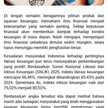
Green Gold
Jual emas kamu ke Treasury
English
Golden Generation
Di tengah semakin beragamnya pilihan produk dan 
layanan keuangan, memahami ilmu finansial menjadi 
keterampilan yang semakin penting. Setiap keputusan 
Profile
finansial akan memberikan dampak terhadap kondisi 
keuangan di masa depan. Itulah mengapa, mempelajari 
Tata Kelola
ilmu finansial sebaiknya dimulai sedini mungkin, tanpa 
harus menunggu memiliki penghasilan besar.
Kesadaran masyarakat Indonesia terhadap pentingnya 
literasi keuangan pun terus menunjukkan perkembangan 
yang positif. Berdasarkan Survei Nasional Literasi dan 
Inklusi Keuangan (SNLIK) 2025, indeks literasi keuangan 
mencapai 66,46%, meningkat dibandingkan 65,43% pada 
2024. Sementara itu, indeks inklusi keuangan naik dari 
75,02% menjadi 80,51%.
Berdasarkan angka tersebut kita dapat melihat bahwa 
masih ada sebagian masyarakat yang telah menggunakan 
layanan keuangan tanpa memiliki pemahaman yang 