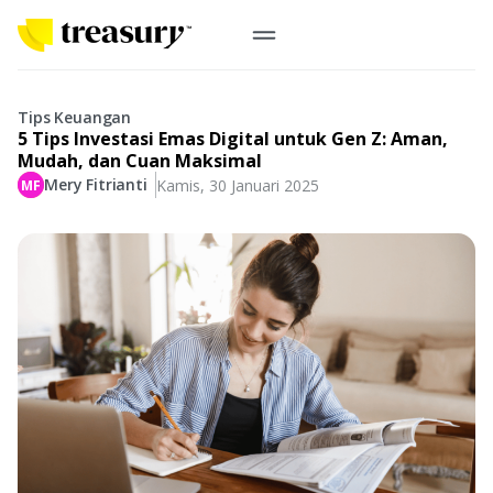
ID
Emas Digital
Tips Keuangan
5 Tips Investasi Emas Digital untuk Gen Z: Aman,
Emas Fisik
Mudah, dan Cuan Maksimal
Mery Fitrianti
Kamis, 30 Januari 2025
Informasi
Logam Mulia
Antam, UBS
Event
Koin Emas
Perusahaan
Koin Nusantara, Lunar & Custom
Perhiasan
Indonesia
From Story
Gold for Good
Berkontribusi pada hal yang benar-benar berarti
#BuatMasaDepan
Indonesia
Buyback