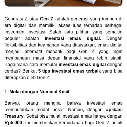
Green Gold
Jual emas kamu ke Treasury
English
Golden Generation
Generasi Z atau 
Gen Z
 adalah generasi yang tumbuh di 
era digital dan memiliki akses luas terhadap berbagai 
instrumen investasi. Salah satu pilihan yang semakin 
Profile
populer adalah 
investasi emas digital
. Dengan 
Tata Kelola
fleksibilitas dan keamanan yang ditawarkan, emas digital 
menjadi alternatif menarik bagi Gen Z yang ingin 
membangun masa depan finansial yang lebih stabil. 
Bagaimana cara memulai 
investasi emas digital
 dengan 
cerdas? Berikut 
5 tips investasi emas terbaik
 yang bisa 
diterapkan oleh Gen Z!
1. Mulai dengan Nominal Kecil
Banyak orang mengira bahwa investasi emas 
membutuhkan modal besar. Namun, dengan 
aplikasi 
Treasury
, Sobat bisa mulai investasi emas hanya dengan 
Rp5.000
. Ini memberikan kemudahan bagi Gen Z untuk 