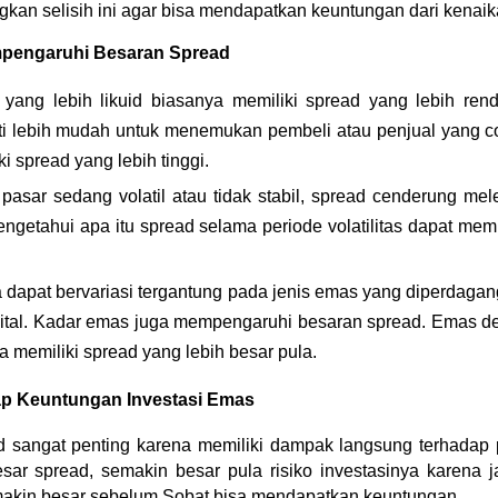
kan selisih ini agar bisa mendapatkan keuntungan dari kenai
mpengaruhi Besaran Spread
 yang lebih likuid biasanya memiliki spread yang lebih ren
i lebih mudah untuk menemukan pembeli atau penjual yang coc
 spread yang lebih tinggi.
 pasar sedang volatil atau tidak stabil, spread cenderung mele
mengetahui apa itu spread selama periode volatilitas dapat mem
 dapat bervariasi tergantung pada jenis emas yang diperdagan
gital. Kadar emas juga mempengaruhi besaran spread. Emas d
 memiliki spread yang lebih besar pula.
p Keuntungan Investasi Emas
 sangat penting karena memiliki dampak langsung terhadap po
r spread, semakin besar pula risiko investasinya karena ja
akin besar sebelum Sobat bisa mendapatkan keuntungan.