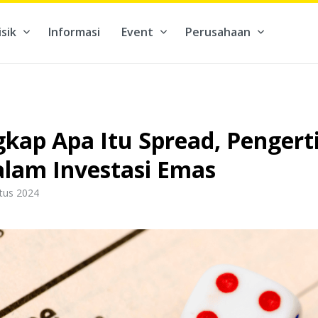
isik
Informasi
Event
Perusahaan
kontribusi pada hal yang benar-benar berarti #BuatMasaDepan
gkap Apa Itu Spread, Pengert
lam Investasi Emas
tus 2024