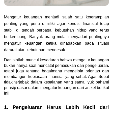
Green Gold
Jual emas kamu ke Treasury
English
Golden Generation
Mengatur keuangan menjadi salah satu keterampilan 
penting yang perlu dimiliki agar kondisi finansial tetap 
Profile
stabil di tengah berbagai kebutuhan hidup yang terus 
berkembang. Banyak orang mulai menyadari pentingnya 
Tata Kelola
mengatur keuangan ketika dihadapkan pada situasi 
darurat atau kebutuhan mendesak.
Dari sinilah muncul kesadaran bahwa mengatur keuangan 
bukan hanya soal mencatat pemasukan dan pengeluaran, 
tetapi juga tentang bagaimana mengelola prioritas dan 
membangun kebiasaan finansial yang sehat. Agar Sobat 
tidak terjebak dalam kesalahan yang sama, yuk pahami 
prinsip dasar dalam mengatur keuangan dari artikel berikut 
ini!
1. Pengeluaran Harus Lebih Kecil dari 