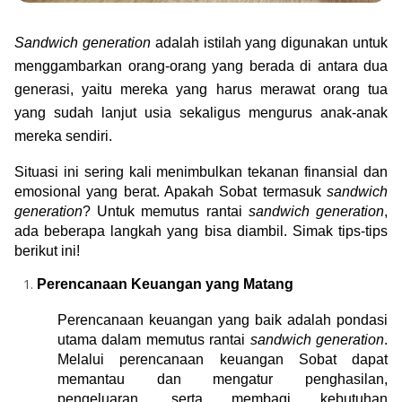
Green Gold
Jual emas kamu ke Treasury
English
Golden Generation
Sandwich generation
 adalah istilah yang digunakan untuk 
menggambarkan orang-orang yang berada di antara dua 
generasi, yaitu mereka yang harus merawat orang tua 
Profile
yang sudah lanjut usia sekaligus mengurus anak-anak 
mereka sendiri.
Tata Kelola
Situasi ini sering kali menimbulkan tekanan finansial dan 
emosional yang berat. Apakah Sobat termasuk
 sandwich 
generation
? Untuk memutus rantai 
sandwich generation
, 
ada beberapa langkah yang bisa diambil. Simak tips-tips 
berikut ini!
Perencanaan Keuangan yang Matang
Perencanaan keuangan yang baik adalah pondasi 
utama dalam memutus rantai 
sandwich generation
. 
Melalui perencanaan keuangan Sobat dapat 
memantau dan mengatur penghasilan, 
pengeluaran, serta membagi kebutuhan 