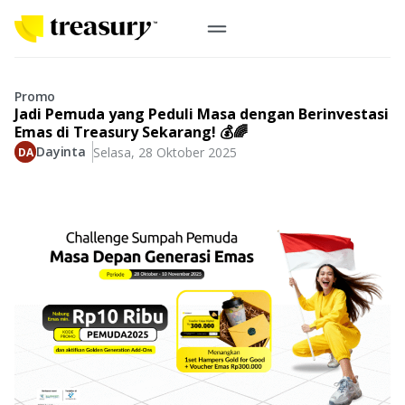
ID
Emas Digital
Promo
Jadi Pemuda yang Peduli Masa dengan Berinvestasi
Emas Fisik
Emas di Treasury Sekarang! 💰🌈
Dayinta
Selasa, 28 Oktober 2025
Informasi
Logam Mulia
Antam, UBS
Event
Koin Emas
Perusahaan
Koin Nusantara, Lunar & Custom
Perhiasan
Indonesia
From Story
Gold for Good
Berkontribusi pada hal yang benar-benar berarti
#BuatMasaDepan
Indonesia
Buyback