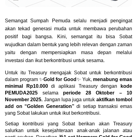
Green Gold
Jual emas kamu ke Treasury
English
Golden Generation
Semangat Sumpah Pemuda selalu menjadi pengingat 
akan tekad generasi muda untuk membawa perubahan 
Profile
positif bagi bangsa. Kini, semangat itu bisa Sobat 
wujudkan dalam bentuk yang lebih relevan dengan zaman 
Tata Kelola
yaitu dengan mempersiapkan masa depan melalui 
investasi dan ikut berkontribusi untuk sesama.
Untuk itu Treasury mengajak Sobat untuk berkontribusi 
dalam program ✨
Gold for Good
✨ Yuk, 
menabung emas 
minimal Rp10.000 
di aplikasi Treasury dengan
 kode 
PEMUDA2025 
selama 
periode 28 Oktober – 10 
November 2025.
 Jangan lupa juga untuk 
aktifkan tombol 
add on “Golden Generation”
 di setiap transaksi emas 
yang Sobat lakukan untuk ikut berkontribusi.
Setiap kontribusi yang Sobat berikan akan Treasury 
salurkan untuk kesejahteraan anak-anak jalanan atau 