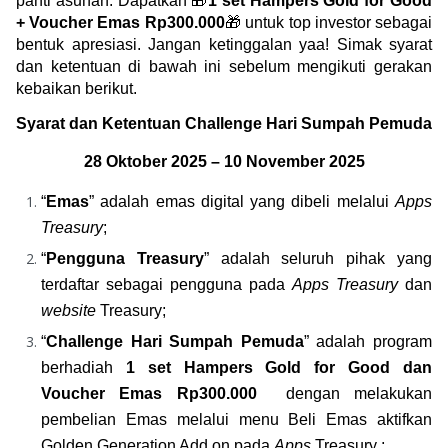
panti asuhan. Dapatkan 🎁
1 set Hampers Gold for Good 
+ Voucher Emas Rp300.000
🎁 untuk top investor sebagai 
bentuk apresiasi. Jangan ketinggalan yaa! Simak syarat 
dan ketentuan di bawah ini sebelum mengikuti gerakan 
kebaikan berikut.
Syarat dan Ketentuan Challenge Hari Sumpah Pemuda
28 Oktober 2025 – 10 November 2025
“
Emas
” adalah emas digital yang dibeli melalui 
Apps 
Treasury
;
“
Pengguna Treasury
” adalah seluruh pihak yang 
terdaftar sebagai pengguna pada 
Apps Treasury 
dan 
website 
Treasury;
“
Challenge Hari Sumpah Pemuda
” adalah program 
berhadiah 
1 set H
ampers Gold for Good dan 
Voucher Emas Rp300.000 
dengan melakukan 
pembelian Emas melalui menu Beli Emas aktifkan 
Golden Generation Add on pada 
Apps 
Treasury ;