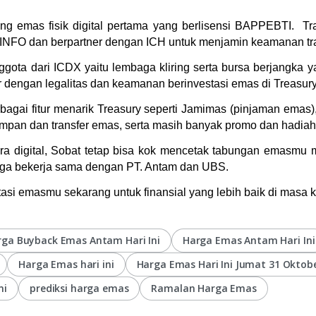
 emas fisik digital pertama yang berlisensi BAPPEBTI.  Tran
OMINFO dan berpartner dengan ICH untuk menjamin keamanan tr
gota dari ICDX yaitu lembaga kliring serta bursa berjangka 
r dengan legalitas dan keamanan berinvestasi emas di Treasury
erbagai fitur menarik Treasury seperti Jamimas (pinjaman ema
pan dan transfer emas, serta masih banyak promo dan hadiah 
digital, Sobat tetap bisa kok mencetak tabungan emasmu men
uga bekerja sama dengan PT. Antam dan UBS. 
asi emasmu sekarang untuk finansial yang lebih baik di masa 
rga Buyback Emas Antam Hari Ini
Harga Emas Antam Hari Ini
Harga Emas hari ini
Harga Emas Hari Ini Jumat 31 Oktob
ni
prediksi harga emas
Ramalan Harga Emas