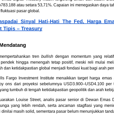
p783.188 atau setara 53,71%. Capaian ini menegaskan daya tah
luktuasi pasar global.
spadai Sinyal Hati-Hati The Fed, Harga Emas
 Tipis – Treasury
 Mendatang
mempertahankan tren 
bullish
 dengan momentum yang relatif s
pendek hingga menengah tetap positif, meski reli mulai mela
 dan ketidakpastian global menjadi fondasi kuat bagi arah pe
ls Fargo Investment Institute menaikkan target harga emas 
 ons dari proyeksi sebelumnya USD3.900–USD4.100 per troy
yang tumbuh di tengah ketidakpastian geopolitik dan arah kebi
suarakan Louise Street, analis pasar senior di Dewan Emas D
unga yang lebih rendah, serta ancaman stagflasi yang menin
dinilai masih solid, sementara pasar belum menunjukkan tanda