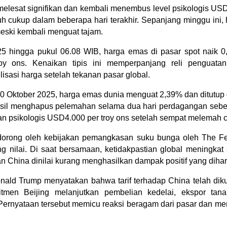
elesat signifikan dan kembali menembus level psikologis USD4
atuh cukup dalam beberapa hari terakhir. Sepanjang minggu ini,
eski kembali menguat tajam.
5 hingga pukul 06.08 WIB, harga emas di pasar spot naik 0
oy ons. Kenaikan tipis ini memperpanjang reli penguatan 
isasi harga setelah tekanan pasar global.
0 Oktober 2025, harga emas dunia menguat 2,39% dan ditutup di
hasil menghapus pelemahan selama dua hari perdagangan seb
an psikologis USD4.000 per troy ons setelah sempat melemah 
dorong oleh kebijakan pemangkasan suku bunga oleh The Fe
ung nilai. Di saat bersamaan, ketidakpastian global meningkat
n China dinilai kurang menghasilkan dampak positif yang diha
nald Trump menyatakan bahwa tarif terhadap China telah dik
tmen Beijing melanjutkan pembelian kedelai, ekspor tanah
 Pernyataan tersebut memicu reaksi beragam dari pasar dan me