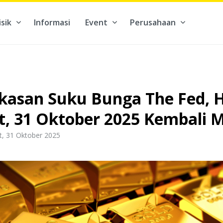
isik
Informasi
Event
Perusahaan
kontribusi pada hal yang benar-benar berarti #BuatMasaDepan
kasan Suku Bunga The Fed, 
t, 31 Oktober 2025 Kembali M
t, 31 Oktober 2025