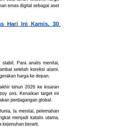
an emas digital sebagai aset 
 Hari Ini Kamis, 30 
tabil. Para analis menilai, 
mbat setelah koreksi alami. 
rgerakan harga ke depan.
akhir tahun 2026 ke kisaran 
 ons. Kenaikan target ini 
jakan perdagangan global.
unia. Ia menilai, pelemahan 
gkat menjadi katalis utama. 
 kejenuhan berarti.