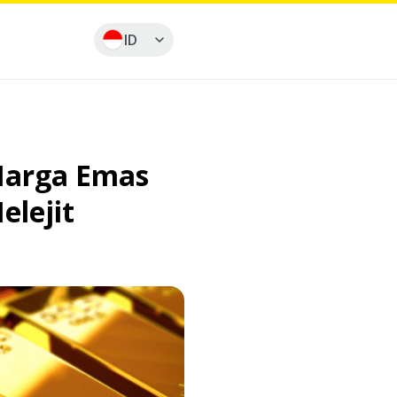
ID
Harga Emas
elejit