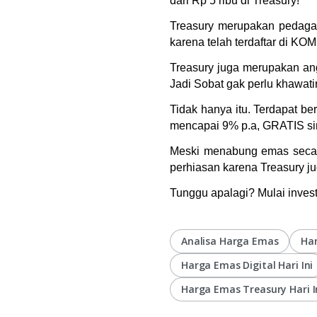
dari Rp 5 ribu di Treasury!
Treasury merupakan pedagang
karena telah terdaftar di K
Treasury juga merupakan ang
Jadi Sobat gak perlu khawati
Tidak hanya itu. Terdapat b
mencapai 9% p.a, GRATIS sim
Meski menabung emas secara 
perhiasan karena Treasury j
Tunggu apalagi? Mulai invest
Analisa Harga Emas
Ha
Harga Emas Digital Hari Ini
Harga Emas Treasury Hari I