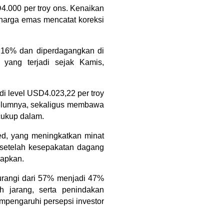
.000 per troy ons. Kenaikan 
 harga emas mencatat koreksi 
,16% dan diperdagangkan di 
yang terjadi sejak Kamis, 
 level USD4.023,22 per troy 
elumnya, sekaligus membawa 
cukup dalam.
d, yang meningkatkan minat 
 setelah kesepakatan dagang 
rapkan.
urangi dari 57% menjadi 47% 
 jarang, serta penindakan 
mpengaruhi persepsi investor 