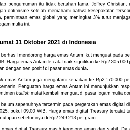
dap pengumuman itu tidak bertahan lama. Jeffrey Christian, 
ngan optimisme setelah memahami bahwa kesepakatan tersebut
lain, permintaan emas global yang meningkat 3% turut menjaga
ogam mulia ini.
Jumat 31 Oktober 2021 di Indonesia
berhasil mendorong harga emas Antam ikut menguat pada perd
IB. Harga emas Antam tercatat naik signifikan ke Rp2.305.000 
an dengan tren positif di pasar emas dunia.
ck
 emas Antam juga mengalami kenaikan ke Rp2.170.000 per
emarin. Penguatan harga emas Antam ini menunjukkan respons
entimen 
bullish
 mulai kembali menguat di pasar logam mulia do
 belum sepenuhnya tercermin pada pergerakan emas digital di
2025, pukul 09.00 WIB. Harga emas digital Treasury tercatat tu
enutupan sebelumnya di Rp2.249.213 per gram.
 emas digital Treasury masih tergolong aman dan stabil. Dala