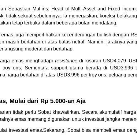
ri Sebastian Mullins, Head of Multi-Asset and Fixed Income 
ki tidak sekuat sebelumnya. Ia menegaskan, koreksi belakangan 
naikan tetap terbuka dalam beberapa bulan mendatang.
an emas juga memperlihatkan kecenderungan bullish dengan RSI b
en masih bertahan di atas batas netral. Namun, jaraknya yan
erlangsung moderat dan bertahap.
harga emas menghadapi 
resistance
 di kisaran USD4.079–USD
 troy ons. Sementara support utama berada di USD3.996 pe
ma harga bertahan di atas USD3.996 per troy ons, peluang pe
s, Mulai dari Rp 5.000-an Aja
rian tidak perlu Sobat khawatirkan. Secara akumulatif harg
dealnya emas memang digunakan untuk investasi jangka menen
mulai investasi emas.Sekarang, Sobat bisa membeli emas den