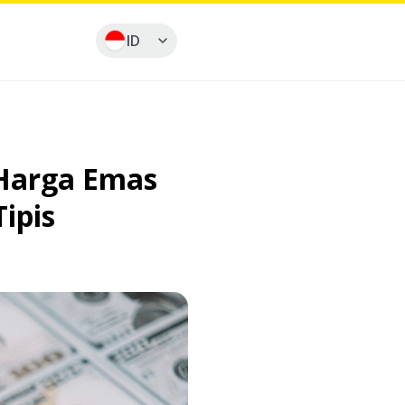
ID
 Harga Emas
ipis