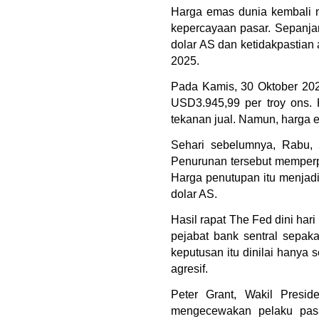
Harga emas dunia kembali m
kepercayaan pasar. Sepanjan
dolar AS dan ketidakpastian 
2025.
Pada Kamis, 30 Oktober 2025
USD3.945,99 per troy ons. K
tekanan jual. Namun, harga e
Sehari sebelumnya, Rabu, 
Penurunan tersebut memperp
Harga penutupan itu menjadi
dolar AS.
Hasil rapat The Fed dini ha
pejabat bank sentral sepak
keputusan itu dinilai hanya
agresif.
Peter Grant, Wakil Preside
mengecewakan pelaku pasa