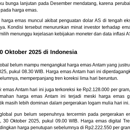
u bunga lanjutan pada Desember mendatang, karena perubah
 pada harga emas.
harga emas muncul akibat penguatan dolar AS di tengah eksp
ya. Kondisi tersebut menurunkan minat investor terhadap emas 
milih menunggu kejelasan kebijakan moneter dan data inflasi A
0 Oktober 2025 di Indonesia
global belum mampu mengangkat harga emas Antam yang justr
2025, pukul 08.30 WIB. Harga emas Antam hari ini diperdagang
belumnya, memperpanjang tren koreksi lima hari beruntun.
k
 emas Antam hari ini juga terkoreksi ke Rp2.128.000 per gram
mahan harga emas Antam ini terjadi meski harga emas glo
 masih lebih dominan dalam pergerakan logam mulia hari ini.
global pun belum sepenuhnya tercermin pada pergerakan ema
s, 30 Oktober 2025, pukul 09.00 WIB. Harga emas digital Tre
ndingkan harga penutupan sebelumnya di Rp2.222.550 per gra