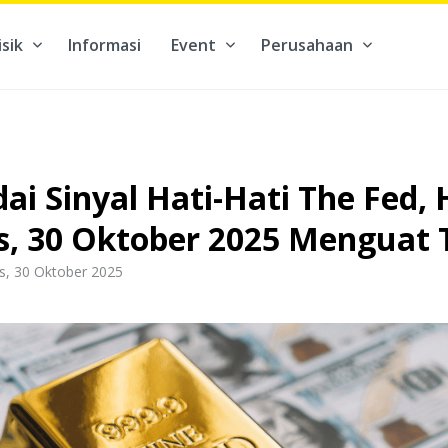
isik
Informasi
Event
Perusahaan
kontribusi pada hal yang benar-benar berarti #BuatMasaDepan
ai Sinyal Hati-Hati The Fed,
s, 30 Oktober 2025 Menguat T
s, 30 Oktober 2025