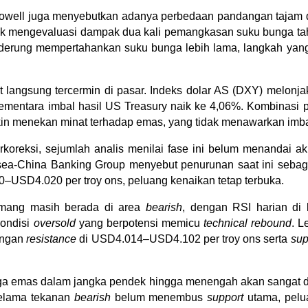
owell juga menyebutkan adanya perbedaan pandangan tajam dal
k mengevaluasi dampak dua kali pemangkasan suku bunga tahu
rung mempertahankan suku bunga lebih lama, langkah yang 
t langsung tercermin di pasar. Indeks dolar AS (DXY) melonjak k
mentara imbal hasil US Treasury naik ke 4,06%. Kombinasi p
akin menekan minat terhadap emas, yang tidak menawarkan imbal
koreksi, sejumlah analis menilai fase ini belum menandai akhi
sea-China Banking Group menyebut penurunan saat ini sebagai
0–USD4.020 per troy ons, peluang kenaikan tetap terbuka.
emang masih berada di area 
bearish
, dengan RSI harian di 
ondisi 
oversold
 yang berpotensi memicu 
technical rebound
. L
engan 
resistance
 di USD4.014–USD4.102 per troy ons serta 
sup
rga emas dalam jangka pendek hingga menengah akan sangat di
elama tekanan 
bearish
 belum menembus 
support
 utama, pelu