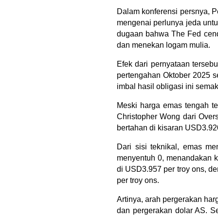
Dalam konferensi persnya, P
mengenai perlunya jeda untu
dugaan bahwa The Fed cende
dan menekan logam mulia.
Efek dari pernyataan tersebu
pertengahan Oktober 2025 se
imbal hasil obligasi ini sem
Meski harga emas tengah ter
Christopher Wong dari Over
bertahan di kisaran USD3.92
Dari sisi teknikal, emas m
menyentuh 0, menandakan k
di USD3.957 per troy ons, d
per troy ons.
Artinya, arah pergerakan ha
dan pergerakan dolar AS. S