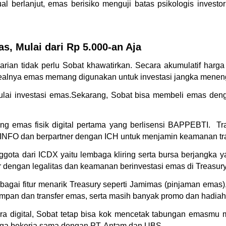
al berlanjut, emas berisiko menguji batas psikologis investor t
s, Mulai dari Rp 5.000-an Aja
rian tidak perlu Sobat khawatirkan. Secara akumulatif harg
dealnya emas memang digunakan untuk investasi jangka menen
mulai investasi emas.Sekarang, Sobat bisa membeli emas den
 emas fisik digital pertama yang berlisensi BAPPEBTI.  Tran
OMINFO dan berpartner dengan ICH untuk menjamin keamanan tr
gota dari ICDX yaitu lembaga kliring serta bursa berjangka 
r dengan legalitas dan keamanan berinvestasi emas di Treasury
erbagai fitur menarik Treasury seperti Jamimas (pinjaman ema
pan dan transfer emas, serta masih banyak promo dan hadiah 
digital, Sobat tetap bisa kok mencetak tabungan emasmu men
uga bekerja sama dengan PT. Antam dan UBS. 