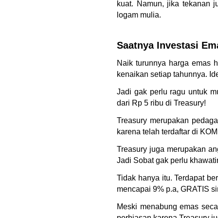
kuat. Namun, jika tekanan ju
logam mulia.
Saatnya Investasi Ema
Naik turunnya harga emas ha
kenaikan setiap tahunnya. I
Jadi gak perlu ragu untuk 
dari Rp 5 ribu di Treasury!
Treasury merupakan pedagang
karena telah terdaftar di K
Treasury juga merupakan ang
Jadi Sobat gak perlu khawati
Tidak hanya itu. Terdapat b
mencapai 9% p.a, GRATIS sim
Meski menabung emas secara 
perhiasan karena Treasury j