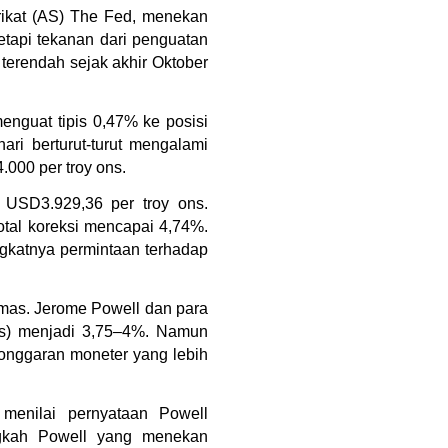
ikat (AS) The Fed, menekan 
tapi tekanan dari penguatan 
terendah sejak akhir Oktober 
nguat tipis 0,47% ke posisi 
ri berturut-turut mengalami 
.000 per troy ons.
USD3.929,36 per troy ons. 
al koreksi mencapai 4,74%. 
gkatnya permintaan terhadap 
mas. Jerome Powell dan para 
s) menjadi 3,75–4%. Namun 
onggaran moneter yang lebih 
menilai pernyataan Powell 
gkah Powell yang menekan 