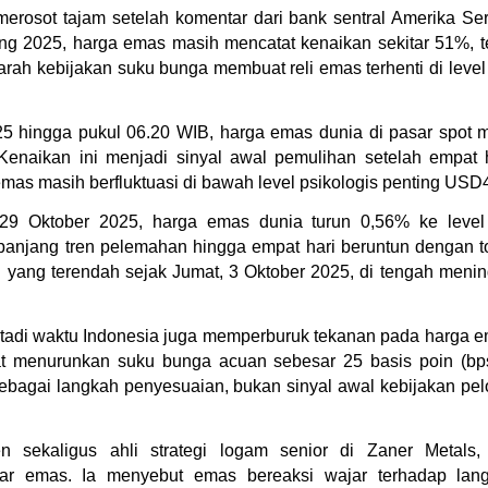
erosot tajam setelah komentar dari bank sentral Amerika Ser
g 2025, harga emas masih mencatat kenaikan sekitar 51%, te
arah kebijakan suku bunga membuat reli emas terhenti di level 
 hingga pukul 06.20 WIB, harga emas dunia di pasar spot me
enaikan ini menjadi sinyal awal pemulihan setelah empat ha
mas masih berfluktuasi di bawah level psikologis penting USD4
29 Oktober 2025, harga emas dunia turun 0,56% ke level 
anjang tren pelemahan hingga empat hari beruntun dengan tot
 yang terendah sejak Jumat, 3 Oktober 2025, di tengah menin
ri tadi waktu Indonesia juga memperburuk tekanan pada harga e
at menurunkan suku bunga acuan sebesar 25 basis poin (bp
 sebagai langkah penyesuaian, bukan sinyal awal kebijakan pel
n sekaligus ahli strategi logam senior di Zaner Metals, 
r emas. Ia menyebut emas bereaksi wajar terhadap lan