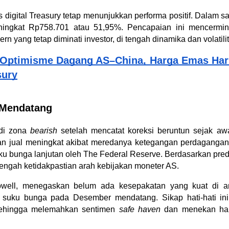
 digital Treasury tetap menunjukkan performa positif. Dalam sat
meningkat Rp758.701 atau 51,95%. Pencapaian ini mencermin
rn yang tetap diminati investor, di tengah dinamika dan volatili
Optimisme Dagang AS–China, Harga Emas Hari 
sury
 Mendatang
di zona 
bearish
 setelah mencatat koreksi beruntun sejak awa
n jual meningkat akibat meredanya ketegangan perdagangan g
ku bunga lanjutan oleh The Federal Reserve. Berdasarkan pred
 tengah ketidakpastian arah kebijakan moneter AS.
ell, menegaskan belum ada kesepakatan yang kuat di an
uku bunga pada Desember mendatang. Sikap hati-hati ini
 sehingga melemahkan sentimen 
safe haven
 dan menekan har