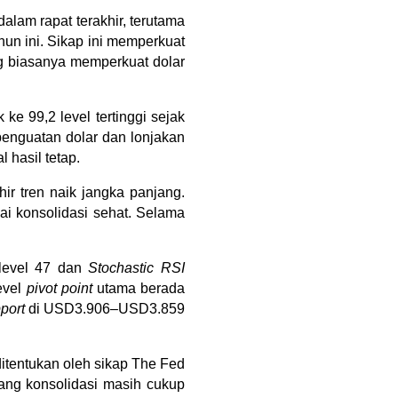
am rapat terakhir, terutama 
n ini. Sikap ini memperkuat 
biasanya memperkuat dolar 
e 99,2 level tertinggi sejak 
enguatan dolar dan lonjakan 
 hasil tetap.
r tren naik jangka panjang. 
 konsolidasi sehat. Selama 
level 47 dan 
Stochastic RSI
evel 
pivot point
 utama berada 
port
 di USD3.906–USD3.859 
tentukan oleh sikap The Fed 
ang konsolidasi masih cukup 