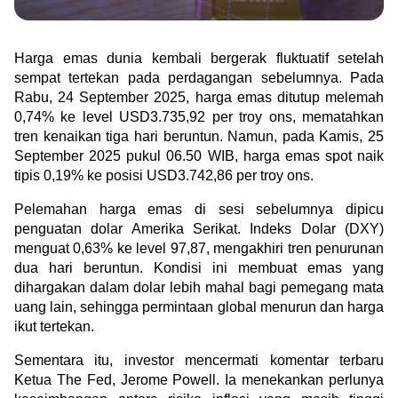
Green Gold
Jual emas kamu ke Treasury
English
Golden Generation
Harga emas dunia kembali bergerak fluktuatif setelah 
sempat tertekan pada perdagangan sebelumnya. Pada 
Rabu, 24 September 2025, harga emas ditutup melemah 
Profile
0,74% ke level USD3.735,92 per troy ons, mematahkan 
tren kenaikan tiga hari beruntun. Namun, pada Kamis, 25 
Tata Kelola
September 2025 pukul 06.50 WIB, harga emas spot naik 
tipis 0,19% ke posisi USD3.742,86 per troy ons.
Pelemahan harga emas di sesi sebelumnya dipicu 
penguatan dolar Amerika Serikat. Indeks Dolar (DXY) 
menguat 0,63% ke level 97,87, mengakhiri tren penurunan 
dua hari beruntun. Kondisi ini membuat emas yang 
dihargakan dalam dolar lebih mahal bagi pemegang mata 
uang lain, sehingga permintaan global menurun dan harga 
ikut tertekan.
Sementara itu, investor mencermati komentar terbaru 
Ketua The Fed, Jerome Powell. Ia menekankan perlunya 