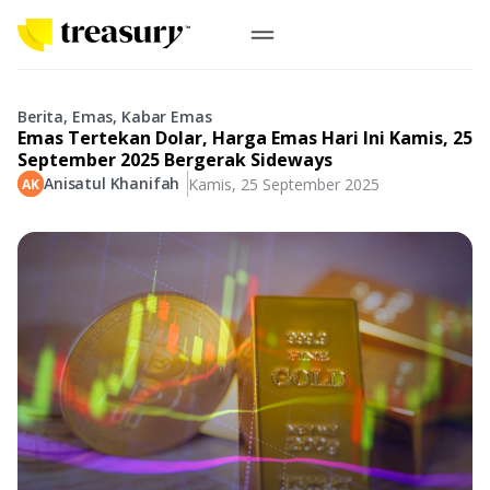
ID
Emas Digital
Berita, Emas, Kabar Emas
Emas Tertekan Dolar, Harga Emas Hari Ini Kamis, 25
Emas Fisik
September 2025 Bergerak Sideways
Anisatul Khanifah
Kamis, 25 September 2025
Informasi
Logam Mulia
Antam, UBS
Event
Koin Emas
Perusahaan
Koin Nusantara, Lunar & Custom
Perhiasan
Indonesia
From Story
Gold for Good
Berkontribusi pada hal yang benar-benar berarti
#BuatMasaDepan
Indonesia
Buyback