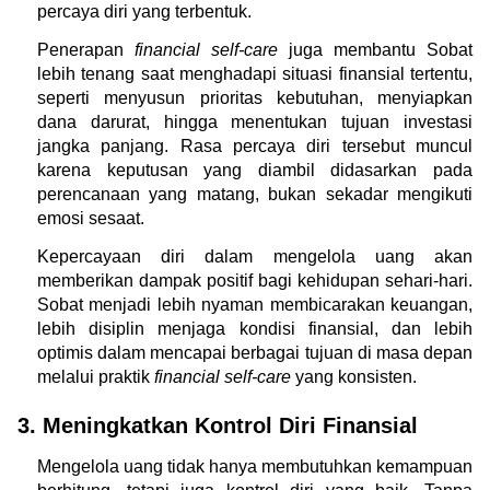
percaya diri yang terbentuk.
Penerapan
 financial self-care
 juga membantu Sobat 
lebih tenang saat menghadapi situasi finansial tertentu, 
seperti menyusun prioritas kebutuhan, menyiapkan 
dana darurat, hingga menentukan tujuan investasi 
jangka panjang. Rasa percaya diri tersebut muncul 
karena keputusan yang diambil didasarkan pada 
perencanaan yang matang, bukan sekadar mengikuti 
emosi sesaat.
Kepercayaan diri dalam mengelola uang akan 
memberikan dampak positif bagi kehidupan sehari-hari. 
Sobat menjadi lebih nyaman membicarakan keuangan, 
lebih disiplin menjaga kondisi finansial, dan lebih 
optimis dalam mencapai berbagai tujuan di masa depan 
melalui praktik 
financial self-care 
yang konsisten.
3. Meningkatkan Kontrol Diri Finansial
Mengelola uang tidak hanya membutuhkan kemampuan 