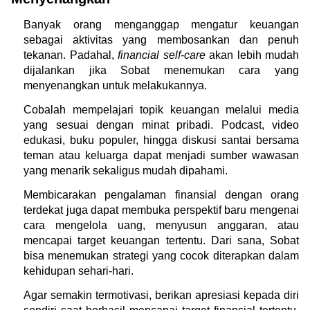
Banyak orang menganggap mengatur keuangan 
sebagai aktivitas yang membosankan dan penuh 
tekanan. Padahal, 
financial self-care
 akan lebih mudah 
dijalankan jika Sobat menemukan cara yang 
menyenangkan untuk melakukannya.
Cobalah mempelajari topik keuangan melalui media 
yang sesuai dengan minat pribadi. Podcast, video 
edukasi, buku populer, hingga diskusi santai bersama 
teman atau keluarga dapat menjadi sumber wawasan 
yang menarik sekaligus mudah dipahami.
Membicarakan pengalaman finansial dengan orang 
terdekat juga dapat membuka perspektif baru mengenai 
cara mengelola uang, menyusun anggaran, atau 
mencapai target keuangan tertentu. Dari sana, Sobat 
bisa menemukan strategi yang cocok diterapkan dalam 
kehidupan sehari-hari.
Agar semakin termotivasi, berikan apresiasi kepada diri 