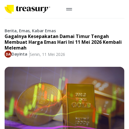
ID
Emas Digital
Berita, Emas, Kabar Emas
Gagalnya Kesepakatan Damai Timur Tengah
Emas Fisik
Membuat Harga Emas Hari Ini 11 Mei 2026 Kembali
Melemah
Dayinta
Senin, 11 Mei 2026
Informasi
Logam Mulia
Antam, UBS
Event
Koin Emas
Perusahaan
Koin Nusantara, Lunar & Custom
Perhiasan
Indonesia
From Story
Gold for Good
Berkontribusi pada hal yang benar-benar berarti
#BuatMasaDepan
Indonesia
Buyback