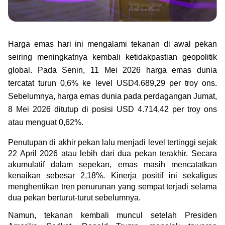
Green Gold
Jual emas kamu ke Treasury
English
Golden Generation
Harga emas hari ini mengalami tekanan di awal pekan 
seiring meningkatnya kembali ketidakpastian geopolitik 
Profile
global. Pada Senin, 11 Mei 2026 harga emas dunia 
Tata Kelola
tercatat turun 0,6% ke level USD4.689,29 per troy ons. 
Sebelumnya, harga emas dunia pada perdagangan Jumat, 
8 Mei 2026 ditutup di posisi USD 4.714,42 per troy ons 
atau menguat 0,62%.
Penutupan di akhir pekan lalu menjadi level tertinggi sejak 
22 April 2026 atau lebih dari dua pekan terakhir. Secara 
akumulatif dalam sepekan, emas masih mencatatkan 
kenaikan sebesar 2,18%. Kinerja positif ini sekaligus 
menghentikan tren penurunan yang sempat terjadi selama 
dua pekan berturut-turut sebelumnya.
Namun, tekanan kembali muncul setelah Presiden 