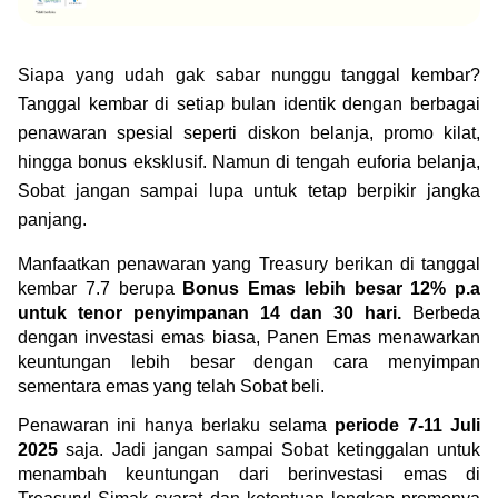
Green Gold
Jual emas kamu ke Treasury
English
Golden Generation
Siapa yang udah gak sabar nunggu tanggal kembar? 
Tanggal kembar di setiap bulan identik dengan berbagai 
Profile
penawaran spesial seperti diskon belanja, promo kilat, 
hingga bonus eksklusif. Namun di tengah euforia belanja, 
Tata Kelola
Sobat jangan sampai lupa untuk tetap berpikir jangka 
panjang.
Manfaatkan penawaran yang Treasury berikan di tanggal 
kembar 7.7 berupa 
Bonus Emas lebih besar 12% p.a 
untuk tenor penyimpanan 14 dan 30 hari. 
Berbeda 
dengan investasi emas biasa, Panen Emas menawarkan 
keuntungan lebih besar dengan cara menyimpan 
sementara emas yang telah Sobat beli.
Penawaran ini hanya berlaku selama 
periode 7-11 Juli 
2025
 saja. Jadi jangan sampai Sobat ketinggalan untuk 
menambah keuntungan dari berinvestasi emas di 