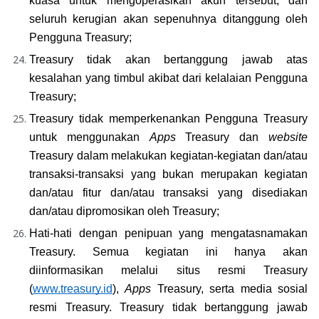
kuasa untuk mengoperasikan akun tersebut, dan 
seluruh kerugian akan sepenuhnya ditanggung oleh 
Pengguna Treasury;
Treasury tidak akan bertanggung jawab atas 
kesalahan yang timbul akibat dari kelalaian Pengguna 
Treasury;
Treasury tidak memperkenankan Pengguna Treasury 
untuk menggunakan 
Apps
 Treasury dan 
website 
Treasury dalam melakukan kegiatan-kegiatan dan/atau 
transaksi-transaksi yang bukan merupakan kegiatan 
dan/atau fitur dan/atau transaksi yang disediakan 
dan/atau dipromosikan oleh Treasury;
Hati-hati dengan penipuan yang mengatasnamakan 
Treasury. Semua kegiatan ini hanya akan 
diinformasikan melalui situs resmi Treasury 
(
www.treasury.id
), 
Apps
 Treasury, serta media sosial 
resmi Treasury. Treasury tidak bertanggung jawab 