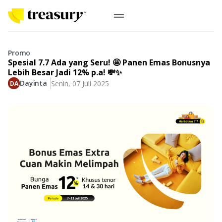
ID
Emas Digital
Promo
Spesial 7.7 Ada yang Seru! 🤩 Panen Emas Bonusnya
Emas Fisik
Lebih Besar Jadi 12% p.a! 💸✨
Dayinta
Senin, 07 Juli 2025
Informasi
Logam Mulia
Antam, UBS
Event
Koin Emas
Perusahaan
Koin Nusantara, Lunar & Custom
Perhiasan
Indonesia
From Story
Gold for Good
Berkontribusi pada hal yang benar-benar berarti
#BuatMasaDepan
Indonesia
Buyback