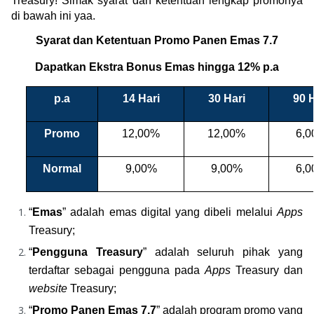
Treasury! Simak syarat dan ketentuan lengkap promonya 
di bawah ini yaa.
Syarat dan Ketentuan Promo Panen Emas 7.7
Dapatkan Ekstra Bonus Emas hingga 12% p.a
p.a
14 Hari
30 Hari
90 H
Promo
12,00%
12,00%
6,
Normal
9,00%
9,00%
6,
“
Emas
” adalah emas digital yang dibeli melalui 
Apps
Treasury;
“
Pengguna Treasury
” adalah seluruh pihak yang 
terdaftar sebagai pengguna pada 
Apps 
Treasury dan 
website 
Treasury;
“
Promo Panen Emas 7.7
” adalah program promo yang 