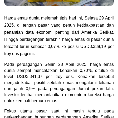
Green Gold
Jual emas kamu ke Treasury
English
Golden Generation
Harga emas dunia melemah tipis hari ini, Selasa 29 April 
2025, di tengah pasar yang penuh ketidakpastian dan 
Profile
penantian data ekonomi penting dari Amerika Serikat. 
Hingga perdagangan terakhir, harga emas di pasar dunia 
Tata Kelola
tercatat turun sebesar 0,07% ke posisi USD3.339,19 per 
troy ons pagi ini.
Pada perdagangan Senin 28 April 2025, harga emas 
dunia sempat mencatatkan kenaikan 0,70%, ditutup di 
level USD3.341,37 per troy ons. Kenaikan tersebut 
menjadi kabar positif setelah emas mengalami tekanan 
dan jatuh 0,9% pada perdagangan Jumat pekan lalu. 
Investor terlihat memanfaatkan momentum koreksi harga 
untuk kembali berburu emas.
Fokus utama pasar saat ini masih tertuju pada 
perkembangan hubungan perdagangan Amerika Serikat 