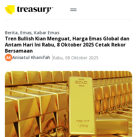
ID
Emas Digital
Berita, Emas, Kabar Emas
Tren Bullish Kian Menguat, Harga Emas Global dan
Emas Fisik
Antam Hari Ini Rabu, 8 Oktober 2025 Cetak Rekor
Bersamaan
Anisatul Khanifah
Rabu, 08 Oktober 2025
Informasi
Logam Mulia
Antam, UBS
Event
Koin Emas
Perusahaan
Koin Nusantara, Lunar & Custom
Perhiasan
Indonesia
From Story
Gold for Good
Berkontribusi pada hal yang benar-benar berarti
#BuatMasaDepan
Indonesia
Buyback