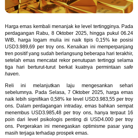
Green Gold
Jual emas kamu ke Treasury
English
Golden Generation
Harga emas kembali menanjak ke level tertingginya. Pada 
perdagangan Rabu, 8 Oktober 2025, hingga pukul 06.24 
Profile
WIB, harga logam mulia ini naik tipis 0,15% ke posisi 
USD3.989,69 per troy ons. Kenaikan ini memperpanjang 
Tata Kelola
tren positif yang sudah berlangsung beberapa hari terakhir, 
setelah emas mencatat rekor penutupan tertinggi selama 
tiga hari berturut-turut berkat kuatnya permintaan 
safe 
haven
.
Reli ini melanjutkan laju mengesankan sehari 
sebelumnya. Pada Selasa, 7 Oktober 2025, harga emas 
naik lebih signifikan 0,58% ke level USD3.983,55 per troy 
ons. Dalam perdagangan intraday, emas bahkan sempat 
menembus USD3.985,48 per troy ons, hanya terpaut 16 
poin dari level psikologis penting di USD4.000 per troy 
ons. Pergerakan ini menegaskan optimisme pasar yang 
masih terjaga terhadap prospek emas.