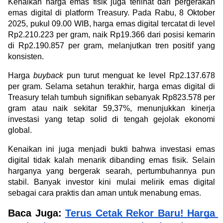
Kenaikan harga emas fisik juga terlihat dari pergerakan 
emas digital di platform Treasury. Pada Rabu, 8 Oktober 
2025, pukul 09.00 WIB, harga emas digital tercatat di level 
Rp2.210.223 per gram, naik Rp19.366 dari posisi kemarin 
di Rp2.190.857 per gram, melanjutkan tren positif yang 
konsisten.
Harga 
buyback
 pun turut menguat ke level Rp2.137.678 
per gram. Selama setahun terakhir, harga emas digital di 
Treasury telah tumbuh signifikan sebanyak Rp823.578 per 
gram atau naik sekitar 59,37%, menunjukkan kinerja 
investasi yang tetap solid di tengah gejolak ekonomi 
global.
Kenaikan ini juga menjadi bukti bahwa investasi emas 
digital tidak kalah menarik dibanding emas fisik. Selain 
harganya yang bergerak searah, pertumbuhannya pun 
stabil. Banyak investor kini mulai melirik emas digital 
sebagai cara praktis dan aman untuk menabung emas. 
Baca Juga: 
Terus Cetak Rekor Baru! Harga 