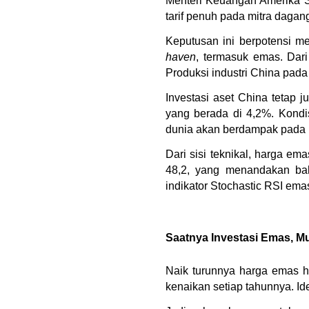
Menteri Keuangan Amerika S
tarif penuh pada mitra dagan
Keputusan ini berpotensi m
haven
, termasuk emas. Dari
Produksi industri China pada
Investasi aset China tetap 
yang berada di 4,2%. Kondi
dunia akan berdampak pada p
Dari sisi teknikal, harga em
48,2, yang menandakan bahw
indikator Stochastic RSI emas
Saatnya Investasi Emas, Mul
Naik turunnya harga emas ha
kenaikan setiap tahunnya. I