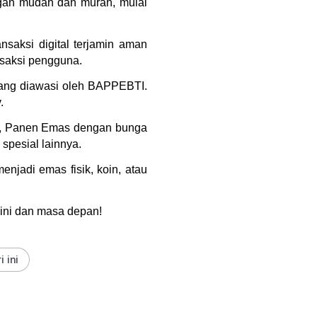
gan mudah dan murah, mulai 
saksi digital terjamin aman 
nsaksi pengguna.
yang diawasi oleh BAPPEBTI. 
.
s), Panen Emas dengan bunga 
spesial lainnya.
jadi emas fisik, koin, atau 
kini dan masa depan!
 ini