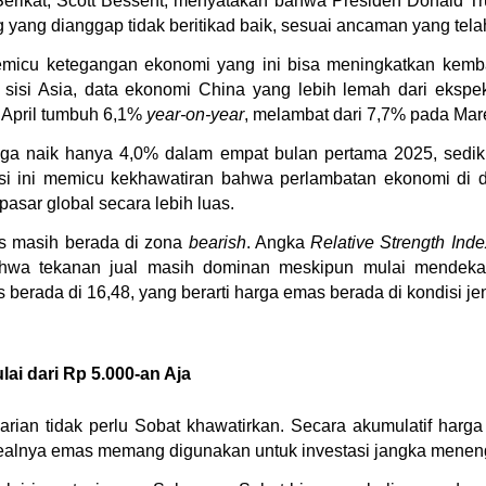
erikat, Scott Bessent, menyatakan bahwa Presiden Donald T
g yang dianggap tidak beritikad baik, sesuai ancaman yang te
emicu ketegangan ekonomi yang ini bisa meningkatkan kemba
 sisi Asia, data ekonomi China yang lebih lemah dari ekspekt
 April tumbuh 6,1% 
year-on-year
, melambat dari 7,7% pada Mare
juga naik hanya 4,0% dalam empat bulan pertama 2025, sediki
si ini memicu kekhawatiran bahwa perlambatan ekonomi di d
asar global secara lebih luas.
as masih berada di zona 
bearish
. Angka 
Relative Strength Inde
a tekanan jual masih dominan meskipun mulai mendekati ti
 berada di 16,48, yang berarti harga emas berada di kondisi jen
ai dari Rp 5.000-an Aja
rian tidak perlu Sobat khawatirkan. Secara akumulatif harg
dealnya emas memang digunakan untuk investasi jangka menen