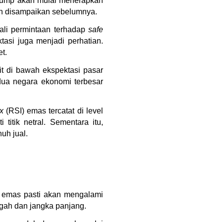
rump akan mulai menerapkan 
lah disampaikan sebelumnya.
li permintaan terhadap 
safe 
asi juga menjadi perhatian. 
t.
t di bawah ekspektasi pasar 
ua negara ekonomi terbesar 
x
 (RSI) emas tercatat di level 
tik netral. Sementara itu, 
uh jual.
a emas pasti akan mengalami 
gah dan jangka panjang.