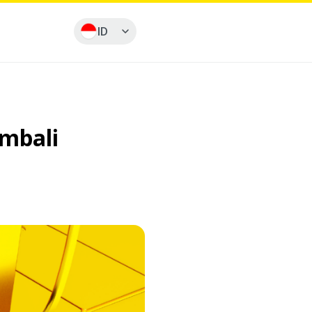
ID
embali