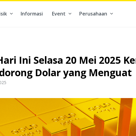
isik
Informasi
Event
Perusahaan
kontribusi pada hal yang benar-benar berarti #BuatMasaDepan
ari Ini Selasa 20 Mei 2025 K
dorong Dolar yang Menguat
2025