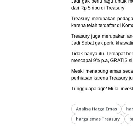
Jadi gak perlu ragu untuk 
dari Rp 5 ribu di Treasury!
Treasury merupakan pedagang
karena telah terdaftar di K
Treasury juga merupakan ang
Jadi Sobat gak perlu khawati
Tidak hanya itu. Terdapat b
mencapai 9% p.a, GRATIS sim
Meski menabung emas secara 
perhiasan karena Treasury j
Tunggu apalagi? Mulai invest
Analisa Harga Emas
ha
harga emas Treasury
p