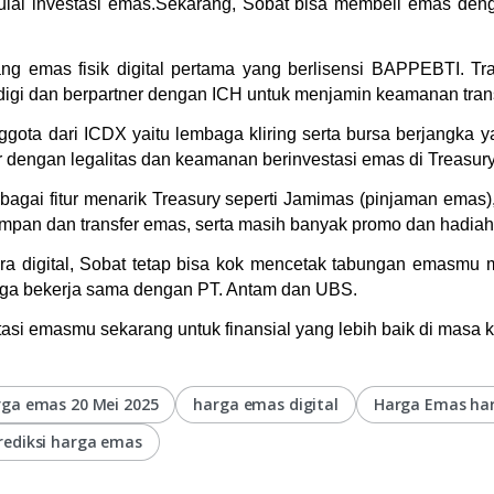
mulai investasi emas.Sekarang, Sobat bisa membeli emas den
 emas fisik digital pertama yang berlisensi BAPPEBTI. Tran
omdigi dan berpartner dengan ICH untuk menjamin keamanan tra
gota dari ICDX yaitu lembaga kliring serta bursa berjangka 
r dengan legalitas dan keamanan berinvestasi emas di Treasury
erbagai fitur menarik Treasury seperti Jamimas (pinjaman ema
pan dan transfer emas, serta masih banyak promo dan hadiah 
digital, Sobat tetap bisa kok mencetak tabungan emasmu men
uga bekerja sama dengan PT. Antam dan UBS. 
asi emasmu sekarang untuk finansial yang lebih baik di masa 
rga emas 20 Mei 2025
harga emas digital
Harga Emas hari
rediksi harga emas