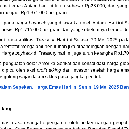
a beli emas Antam hari ini turun sebesar Rp23.000, dari yang 
ni menjadi Rp1.871.000 per gram.
di pada harga 
buyback
 yang ditawarkan oleh Antam. Hari ini Se
 posisi Rp1.715.000 per gram dari yang sebelumnya berada di 
adi pada aplikasi Treasury. Hari ini Selasa, 20 Mei 2025 pad
uga tercatat mengalami penurunan jika dibandingkan dengan har
. Harga 
buyback
 di Treasury hari ini juga turun ke angka Rp1.7
rti penguatan dolar Amerika Serikat dan konsolidasi harga glo
dipicu oleh aksi 
profit taking
 dari investor setelah harga em
ergolong wajar dalam siklus pasar jangka pendek.
Dalam Sepekan, Harga Emas Hari Ini Senin, 19 Mei 2025 Ban
atang
 masih akan sangat dipengaruhi oleh perkembangan geopoliti