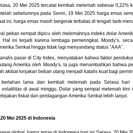
elasa, 20 Mei 2025 tercatat kembali melemah sebesar 0,22% ke
 setelah sebelumnya pada Senin, 19 Mei 2025 harga emas semp
at ini, harga emas masih bergerak terbatas di tengah tarik-men
l pekan sempat dipicu oleh melemahnya indeks dolar Amerika
. Hal ini terjadi karena lembaga pemeringkat, Moody’s, sec
Amerika Serikat hingga tidak lagi menyandang status "AAA".
alis pasar di City Index, menyatakan bahwa faktor pendukun
 utang Amerika oleh Moody's. Ia juga menambahkan bahwa pe
tah akibat lonjakan beban utang menjadi katalis kuat bagi perm
 bertahan lama dan kembali melemah pada Selasa hari in
volatilitas di awal minggu. Dolar yang sempat melemah kini m
bijakan fiskal dan perdagangan Amerika Serikat lebih lanjut.
 20 Mei 2025 di Indonesia
pasar global, harga emas di Indonesia hari ini Selasa, 20 Mei 