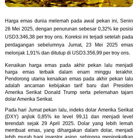
Green Gold
Jual emas kamu ke Treasury
English
Golden Generation
Harga emas dunia melemah pada awal pekan ini, Senin 
26 Mei 2025, dengan penurunan sebesar 0,32% ke posisi 
Profile
USD3.346,38 per troy ons. Koreksi ini terjadi setelah pada 
perdagangan sebelumnya Jumat, 23 Mei 2025 emas 
Tata Kelola
melonjak 1,91% dan ditutup di USD3.356,99 per troy ons.
Kenaikan harga emas pada akhir pekan lalu menjadi 
harga emas terbaik dalam enam minggu terakhir. 
Pendorong utama kenaikan emas pada akhir pekan lalu 
adalah ancaman kebijakan tarif baru dari Presiden 
Amerika Serikat Donald Trump serta pelemahan tajam 
dolar Amerika Serikat.
Pada hari Jumat pekan lalu, indeks dolar Amerika Serikat 
(DXY) anjlok 0,85% ke level 99,11 dan menjadi level 
terendah sejak 29 April 2025. Dolar yang lebih lemah 
membuat emas, yang dihargakan dalam dolar, menjadi 
lebih murah bagi investor asing, sehingga meningkatkan 