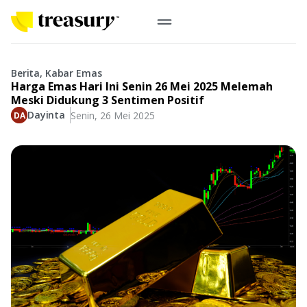
ID
Emas Digital
Berita, Kabar Emas
Harga Emas Hari Ini Senin 26 Mei 2025 Melemah
Emas Fisik
Meski Didukung 3 Sentimen Positif
Dayinta
Senin, 26 Mei 2025
Informasi
Logam Mulia
Antam, UBS
Event
Koin Emas
Perusahaan
Koin Nusantara, Lunar & Custom
Perhiasan
Indonesia
From Story
Gold for Good
Berkontribusi pada hal yang benar-benar berarti
#BuatMasaDepan
Indonesia
Buyback