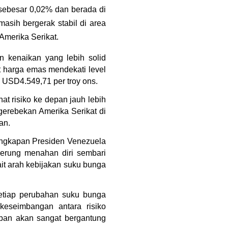
sebesar 0,02% dan berada di 
sih bergerak stabil di area 
Amerika Serikat.
kenaikan yang lebih solid 
 harga emas mendekati level 
 USD4.549,71 per troy ons.
at risiko ke depan jauh lebih 
rebekan Amerika Serikat di 
an.
ngkapan Presiden Venezuela 
erung menahan diri sembari 
it arah kebijakan suku bunga 
etiap perubahan suku bunga 
eseimbangan antara risiko 
pan akan sangat bergantung 