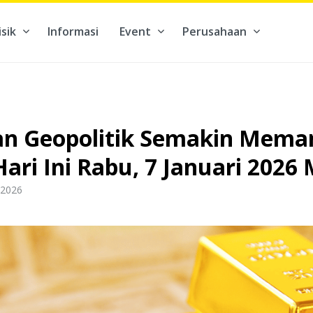
isik
Informasi
Event
Perusahaan
kontribusi pada hal yang benar-benar berarti #BuatMasaDepan
ian Geopolitik Semakin Mem
ari Ini Rabu, 7 Januari 2026
 2026