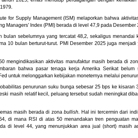
 1979.
titute for Supply Management (ISM) melaporkan bahwa aktivitas
ing Managers’ Index (PMI) berada di level 47,9 pada Desember 
n bulan sebelumnya yang tercatat 48,2, sekaligus menandai kon
ma 10 bulan berturut-turut. PMI Desember 2025 juga menjadi 
 mengindikasikan aktivitas manufaktur masih berada di zona
mbaran bahwa pasar tenaga kerja Amerika Serikat belum s
ed untuk melonggarkan kebijakan moneternya melalui penuru
babilitas penurunan suku bunga sebesar 25 bps ke kisaran 3
eski masih relatif kecil, peluang tersebut sudah meningkat dib
 emas masih berada di zona 
bullish
. Hal ini tercermin dari ind
 64, di mana RSI di atas 50 menandakan tren penguatan mas
ada di level 44, yang menunjukkan area jual (short) masih 