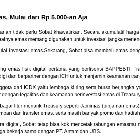
s, Mulai dari Rp 5.000-an Aja
rian tidak perlu Sobat khawatirkan. Secara akumulatif harg
dealnya emas memang digunakan untuk investasi jangka menen
mulai investasi emas.Sekarang, Sobat bisa membeli emas den
 emas fisik digital pertama yang berlisensi BAPPEBTI. Tran
omdigi dan berpartner dengan ICH untuk menjamin keamanan tra
gota dari ICDX yaitu lembaga kliring serta bursa berjangka 
r dengan legalitas dan keamanan berinvestasi emas di Treasury
erbagai fitur menarik Treasury seperti Jamimas (pinjaman ema
pan dan transfer emas, serta masih banyak promo dan hadiah 
digital, Sobat tetap bisa kok mencetak tabungan emasmu men
uga bekerja sama dengan PT. Antam dan UBS. 