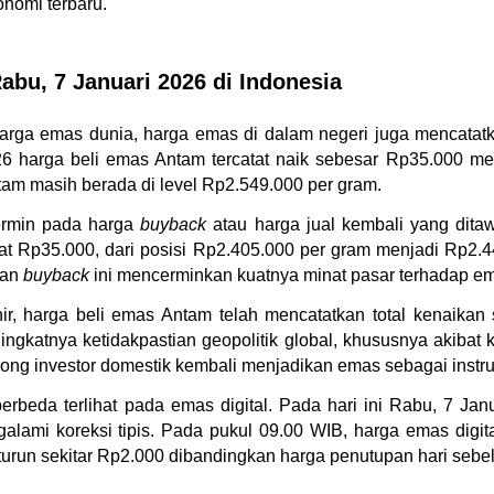
nomi terbaru.
abu, 7 Januari 2026 di Indonesia
rga emas dunia, harga emas di dalam negeri juga mencatatka
26 harga beli emas Antam tercatat naik sebesar Rp35.000 me
m masih berada di level Rp2.549.000 per gram.
ermin pada harga 
buyback 
at Rp35.000, dari posisi Rp2.405.000 per gram menjadi Rp2.4
an 
buyback
 ini mencerminkan kuatnya minat pasar terhadap ema
hir, harga beli emas Antam telah mencatatkan total kenaikan
ingkatnya ketidakpastian geopolitik global, khususnya akibat ko
ng investor domestik kembali menjadikan emas sebagai instrum
erbeda terlihat pada emas digital. Pada hari ini Rabu, 7 Janu
galami koreksi tipis. Pada pukul 09.00 WIB, harga emas digital
turun sekitar Rp2.000 dibandingkan harga penutupan hari sebe