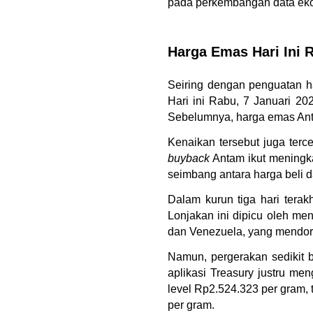
pada perkembangan data eko
Harga Emas Hari Ini R
Seiring dengan penguatan ha
Hari ini Rabu, 7 Januari 20
Sebelumnya, harga emas Anta
Kenaikan tersebut juga terc
buyback
 Antam ikut meningk
seimbang antara harga beli d
Dalam kurun tiga hari terak
Lonjakan ini dipicu oleh men
dan Venezuela, yang mendoro
Namun, pergerakan sedikit b
aplikasi Treasury justru men
level Rp2.524.323 per gram, 
per gram.