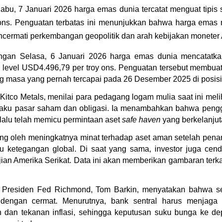
abu, 7 Januari 2026 harga emas dunia tercatat menguat tipis 
ons. Penguatan terbatas ini menunjukkan bahwa harga emas ma
mencermati perkembangan geopolitik dan arah kebijakan moneter 
gan Selasa, 6 Januari 2026 harga emas dunia mencatatkan 
i level USD4.496,79 per troy ons. Penguatan tersebut membuat
ng masa yang pernah tercapai pada 26 Desember 2025 di posisi
 Kitco Metals, menilai para pedagang logam mulia saat ini melih
laku pasar saham dan obligasi. Ia menambahkan bahwa pengge
lalu telah memicu permintaan aset 
safe haven
 yang berkelanjut
ng oleh meningkatnya minat terhadap aset aman setelah pena
u ketegangan global. Di saat yang sama, investor juga cend
jian Amerika Serikat. Data ini akan memberikan gambaran terka
r, Presiden Fed Richmond, Tom Barkin, menyatakan bahwa s
 dengan cermat. Menurutnya, bank sentral harus menjaga k
dan tekanan inflasi, sehingga keputusan suku bunga ke de