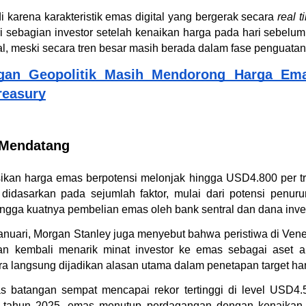
di karena karakteristik emas digital yang bergerak secara 
real t
ri sebagian investor setelah kenaikan harga pada hari sebelu
l, meski secara tren besar masih berada dalam fase penguatan
gan Geopolitik Masih Mendorong Harga Emas
reasury
 Mendatang
kan harga emas berpotensi melonjak hingga USD4.800 per tro
t didasarkan pada sejumlah faktor, mulai dari potensi penu
ngga kuatnya pembelian emas oleh bank sentral dan dana inves
Januari, Morgan Stanley juga menyebut bahwa peristiwa di Vene
n kembali menarik minat investor ke emas sebagai aset am
cara langsung dijadikan alasan utama dalam penetapan target h
s batangan sempat mencapai rekor tertinggi di level USD4.5
tahun 2025, emas menutup perdagangan dengan kenaikan 