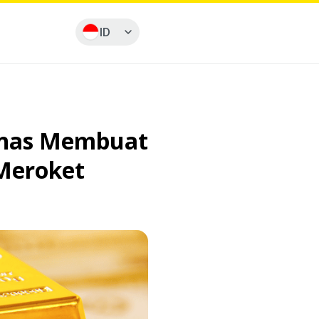
ID
anas Membuat
 Meroket