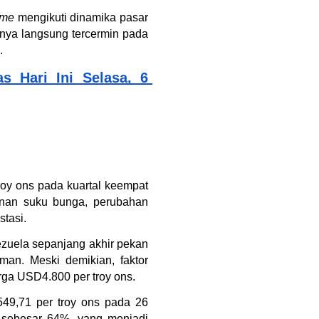
ime
 mengikuti dinamika pasar 
mnya langsung tercermin pada 
.
 Hari Ini Selasa, 6 
y ons pada kuartal keempat 
runan suku bunga, perubahan 
tasi.
zuela sepanjang akhir pekan 
an. Meski demikian, faktor 
arga USD4.800 per troy ons.
49,71 per troy ons pada 26 
sebesar 64%, yang menjadi 