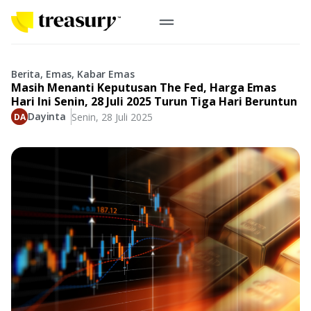
ID
Emas Digital
Berita, Emas, Kabar Emas
Masih Menanti Keputusan The Fed, Harga Emas
Emas Fisik
Hari Ini Senin, 28 Juli 2025 Turun Tiga Hari Beruntun
Dayinta
Senin, 28 Juli 2025
Informasi
Logam Mulia
Antam, UBS
Event
Koin Emas
Perusahaan
Koin Nusantara, Lunar & Custom
Perhiasan
Indonesia
From Story
Gold for Good
Berkontribusi pada hal yang benar-benar berarti
#BuatMasaDepan
Indonesia
Buyback