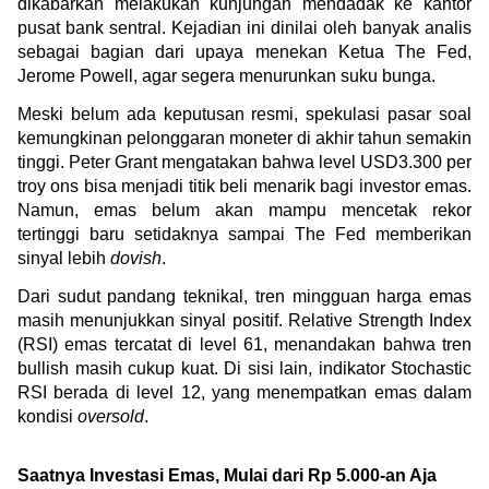
dikabarkan melakukan kunjungan mendadak ke kantor 
pusat bank sentral. Kejadian ini dinilai oleh banyak analis 
sebagai bagian dari upaya menekan Ketua The Fed, 
Jerome Powell, agar segera menurunkan suku bunga. 
Meski belum ada keputusan resmi, spekulasi pasar soal 
kemungkinan pelonggaran moneter di akhir tahun semakin 
tinggi. Peter Grant mengatakan bahwa level USD3.300 per 
troy ons bisa menjadi titik beli menarik bagi investor emas. 
Namun, emas belum akan mampu mencetak rekor 
tertinggi baru setidaknya sampai The Fed memberikan 
sinyal lebih 
dovish
.
Dari sudut pandang teknikal, tren mingguan harga emas 
masih menunjukkan sinyal positif. Relative Strength Index 
(RSI) emas tercatat di level 61, menandakan bahwa tren 
bullish masih cukup kuat. Di sisi lain, indikator Stochastic 
RSI berada di level 12, yang menempatkan emas dalam 
kondisi 
oversold
.
Saatnya Investasi Emas, Mulai dari Rp 5.000-an Aja