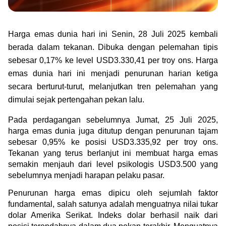
Green Gold
Jual emas kamu ke Treasury
English
Golden Generation
Harga emas dunia hari ini Senin, 28 Juli 2025 kembali 
berada dalam tekanan. Dibuka dengan pelemahan tipis 
Profile
sebesar 0,17% ke level USD3.330,41 per troy ons. Harga 
emas dunia hari ini menjadi penurunan harian ketiga 
Tata Kelola
secara berturut-turut, melanjutkan tren pelemahan yang 
dimulai sejak pertengahan pekan lalu.
Pada perdagangan sebelumnya Jumat, 25 Juli 2025, 
harga emas dunia juga ditutup dengan penurunan tajam 
sebesar 0,95% ke posisi USD3.335,92 per troy ons. 
Tekanan yang terus berlanjut ini membuat harga emas 
semakin menjauh dari level psikologis USD3.500 yang 
sebelumnya menjadi harapan pelaku pasar.
Penurunan harga emas dipicu oleh sejumlah faktor 
fundamental, salah satunya adalah menguatnya nilai tukar 
dolar Amerika Serikat. Indeks dolar berhasil naik dari 