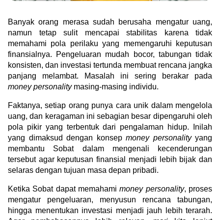
Green Gold
Jual emas kamu ke Treasury
English
Golden Generation
Banyak orang merasa sudah berusaha mengatur uang, 
namun tetap sulit mencapai stabilitas karena tidak 
memahami pola perilaku yang memengaruhi keputusan 
finansialnya. Pengeluaran mudah bocor, tabungan tidak 
Profile
konsisten, dan investasi tertunda membuat rencana jangka 
Tata Kelola
panjang melambat. Masalah ini sering berakar pada 
money personality
 masing-masing individu.
Faktanya, setiap orang punya cara unik dalam mengelola 
uang, dan keragaman ini sebagian besar dipengaruhi oleh 
pola pikir yang terbentuk dari pengalaman hidup. Inilah 
yang dimaksud dengan konsep 
money personality
 yang 
membantu Sobat dalam mengenali kecenderungan 
tersebut agar keputusan finansial menjadi lebih bijak dan 
selaras dengan tujuan masa depan pribadi.
Ketika Sobat dapat memahami 
money personality
, proses 
mengatur pengeluaran, menyusun rencana tabungan, 
hingga menentukan investasi menjadi jauh lebih terarah. 