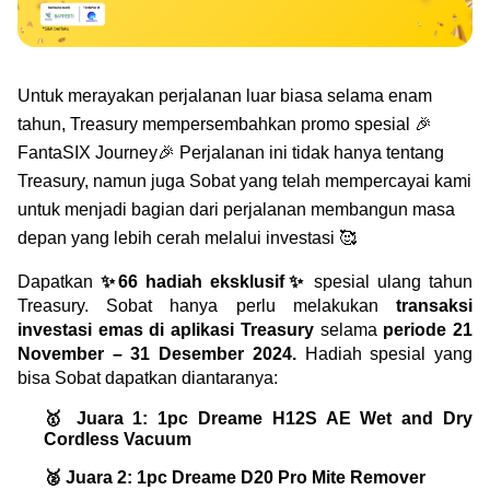
Green Gold
Jual emas kamu ke Treasury
English
Golden Generation
Untuk merayakan perjalanan luar biasa selama enam 
tahun, Treasury mempersembahkan promo spesial 🎉
Profile
FantaSIX Journey🎉 Perjalanan ini tidak hanya tentang 
Tata Kelola
Treasury, namun juga Sobat yang telah mempercayai kami 
untuk menjadi bagian dari perjalanan membangun masa 
depan yang lebih cerah melalui investasi 🥰
Dapatkan 
✨66 hadiah eksklusif✨
 spesial ulang tahun 
Treasury. Sobat hanya perlu melakukan 
transaksi 
investasi emas di aplikasi Treasury
 selama 
periode 21 
November – 31 Desember 2024.
 Hadiah spesial yang 
bisa Sobat dapatkan diantaranya:
🥇 Juara 1: 1pc Dreame H12S AE Wet and Dry 
Cordless Vacuum
🥈 Juara 2: 1pc Dreame D20 Pro Mite Remover 