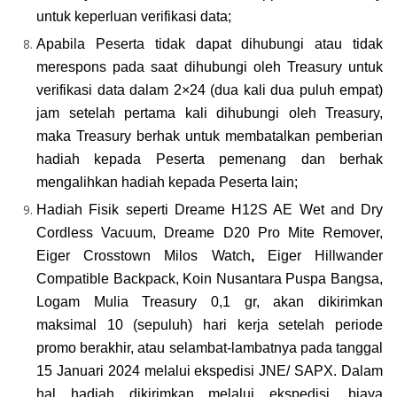
untuk keperluan verifikasi data;
Apabila Peserta tidak dapat dihubungi atau tidak 
merespons pada saat dihubungi oleh Treasury untuk 
verifikasi data dalam 2×24 (dua kali dua puluh empat) 
jam setelah pertama kali dihubungi oleh Treasury, 
maka Treasury berhak untuk membatalkan pemberian 
hadiah kepada Peserta pemenang dan berhak 
mengalihkan hadiah kepada Peserta lain;
Hadiah Fisik seperti 
Dreame H12S AE Wet and Dry 
Cordless Vacuum, Dreame D20 Pro Mite Remover, 
Eiger Crosstown Milos Watch
, 
Eiger Hillwander 
Compatible Backpack, Koin Nusantara Puspa Bangsa, 
Logam Mulia Treasury 0,1 gr, 
akan dikirimkan 
maksimal 10 (sepuluh) hari kerja setelah periode 
promo berakhir, atau selambat-lambatnya pada tanggal 
15 Januari 2024 melalui ekspedisi JNE/ SAPX. 
Dalam 
hal hadiah dikirimkan melalui ekspedisi, biaya 