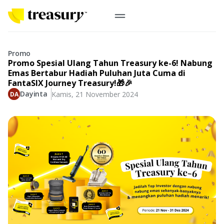
ID
Emas Digital
Promo
Promo Spesial Ulang Tahun Treasury ke-6! Nabung
Emas Fisik
Emas Bertabur Hadiah Puluhan Juta Cuma di
FantaSIX Journey Treasury!🎁🎉
Dayinta
Kamis, 21 November 2024
Informasi
Logam Mulia
Antam, UBS
Event
Koin Emas
Perusahaan
Koin Nusantara, Lunar & Custom
Perhiasan
Indonesia
From Story
Gold for Good
Berkontribusi pada hal yang benar-benar berarti
#BuatMasaDepan
Indonesia
Buyback