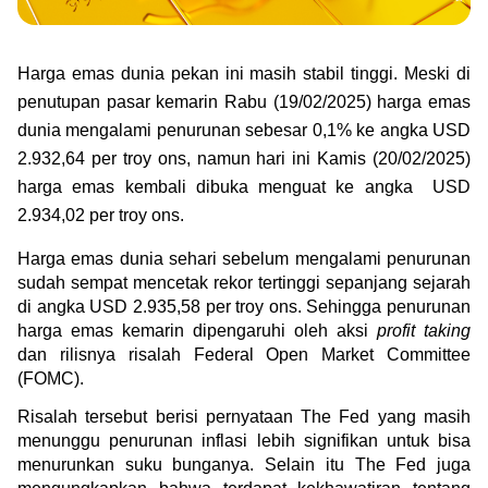
Green Gold
Jual emas kamu ke Treasury
English
Golden Generation
Harga emas dunia pekan ini masih stabil tinggi. Meski di 
penutupan pasar kemarin Rabu (19/02/2025) harga emas 
Profile
dunia mengalami penurunan sebesar 0,1% ke angka 
USD 
2.932,64 per troy ons, namun hari ini Kamis (20/02/2025) 
Tata Kelola
harga emas kembali dibuka menguat ke angka  USD 
2.934,02 per troy ons.
Harga emas dunia sehari sebelum mengalami penurunan 
sudah sempat mencetak rekor tertinggi sepanjang sejarah 
di angka 
USD 2.935,58 per troy ons. Sehingga penurunan 
harga emas kemarin dipengaruhi oleh aksi 
profit taking
dan rilisnya risalah Federal Open Market Committee 
(FOMC).
Risalah tersebut berisi pernyataan The Fed yang masih 
menunggu penurunan inflasi lebih signifikan untuk bisa 
menurunkan suku bunganya. Selain itu The Fed juga 