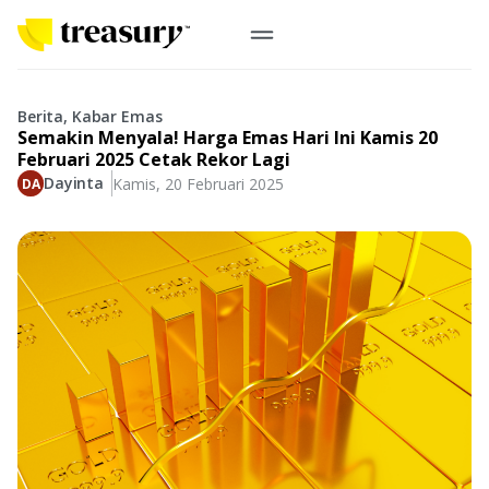
ID
Emas Digital
Berita, Kabar Emas
Semakin Menyala! Harga Emas Hari Ini Kamis 20
Emas Fisik
Februari 2025 Cetak Rekor Lagi
Dayinta
Kamis, 20 Februari 2025
Informasi
Logam Mulia
Antam, UBS
Event
Koin Emas
Perusahaan
Koin Nusantara, Lunar & Custom
Perhiasan
Indonesia
From Story
Gold for Good
Berkontribusi pada hal yang benar-benar berarti
#BuatMasaDepan
Indonesia
Buyback