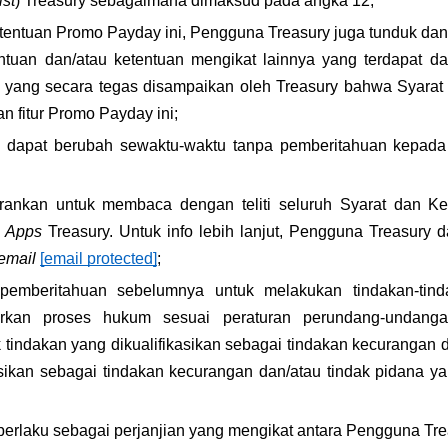
ist
) Treasury sebagaimana dimaksud pada angka 12;
etentuan Promo Payday ini, Pengguna Treasury juga tunduk dan
ntuan dan/atau ketentuan mengikat lainnya yang terdapat d
i yang secara tegas disampaikan oleh Treasury bahwa Syarat d
n fitur Promo Payday ini;
i dapat berubah sewaktu-waktu tanpa pemberitahuan kepada 
rankan untuk membaca dengan teliti seluruh Syarat dan Ke
 
Apps
 Treasury. Untuk info lebih lanjut, Pengguna Treasury
email
[email protected]
;
pemberitahuan sebelumnya untuk melakukan tindakan-tinda
arkan proses hukum sesuai peraturan perundang-undangan
tindakan yang dikualifikasikan sebagai tindakan kecurangan d
asikan sebagai tindakan kecurangan dan/atau tindak pidana y
 berlaku sebagai perjanjian yang mengikat antara Pengguna Tr