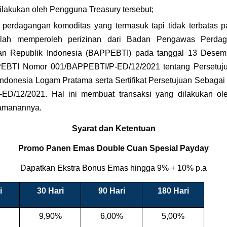
dilakukan oleh Pengguna Treasury tersebut;
 
perdagangan komoditas yang termasuk tapi tidak terbatas p
telah memperoleh perizinan dari Badan Pengawas Perdaga
n Republik Indonesia (BAPPEBTI) pada tanggal 13 Desemb
BTI Nomor 001/BAPPEBTI/P-ED/12/2021 tentang Persetuju
ndonesia Logam Pratama serta Sertifikat Persetujuan Sebagai 
eamanannya.
Syarat dan Ketentuan
Promo Panen Emas Double Cuan Spesial Payday
Dapatkan Ekstra Bonus Emas hingga 9% + 10% p.a
i
30 Hari
90 Hari
180 Hari
9,90%
6,00%
5,00%