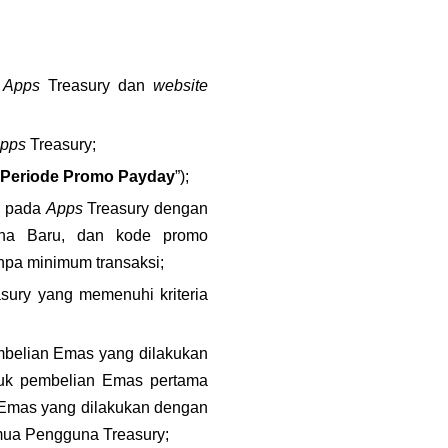
 
Apps 
Treasury dan 
website 
pps
 Treasury;
Periode Promo Payday
”);
 pada 
Apps
 Treasury dengan 
na Baru, dan kode promo 
npa minimum transaksi;
sury yang memenuhi kriteria 
mbelian Emas yang dilakukan 
tuk pembelian Emas pertama 
 Emas yang dilakukan dengan 
emua Pengguna Treasury;