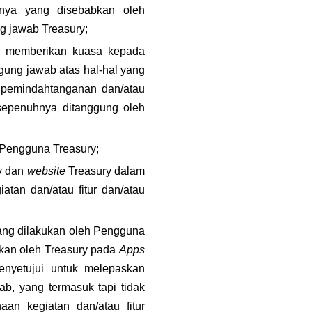
nya yang disebabkan oleh 
g jawab Treasury;
u memberikan kuasa kepada 
ung jawab atas hal-hal yang 
 pemindahtanganan dan/atau 
sepenuhnya ditanggung oleh 
n Pengguna Treasury;
y dan 
website 
Treasury dalam 
tan dan/atau fitur dan/atau 
yang dilakukan oleh Pengguna 
akan oleh Treasury pada 
Apps
yetujui untuk melepaskan 
b, yang termasuk tapi tidak 
an kegiatan dan/atau fitur 