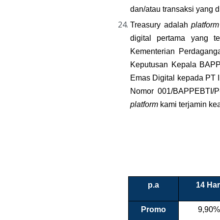
dan/atau transaksi yang 
Treasury adalah 
platform
digital pertama yang 
Kementerian Perdaganga
Keputusan Kepala BAPPE
Emas Digital kepada PT I
platform
 kami terjamin k
p.a
14 Har
Promo
9,90%