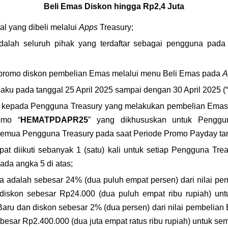
Beli Emas Diskon hingga Rp2,4 Juta
al yang dibeli melalui 
Apps
 Treasury;
dalah seluruh pihak yang terdaftar sebagai pengguna pada
 promo diskon pembelian Emas melalui menu Beli Emas pada 
A
aku pada tanggal 25 April 2025 sampai dengan 30 April 2025 (“
n kepada Pengguna Treasury yang melakukan pembelian Emas
omo “
HEMATPDAPR25
” yang dikhususkan untuk Penggu
 semua Pengguna Treasury pada saat Periode Promo Payday ta
t diikuti sebanyak 1 (satu) kali untuk setiap Pengguna Trea
da angka 5 di atas;
a adalah sebesar 24% (dua puluh empat persen) dari nilai pe
diskon sebesar Rp24.000 (dua puluh empat ribu rupiah) un
aru dan diskon sebesar 2% (dua persen) dari nilai pembelian
besar Rp2.400.000 (dua juta empat ratus ribu rupiah) untuk s