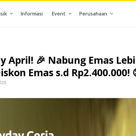
isik
Informasi
Event
Perusahaan
kontribusi pada hal yang benar-benar berarti #BuatMasaDepan
ay April! 🎉 Nabung Emas Le
iskon Emas s.d Rp2.400.000! 
2025