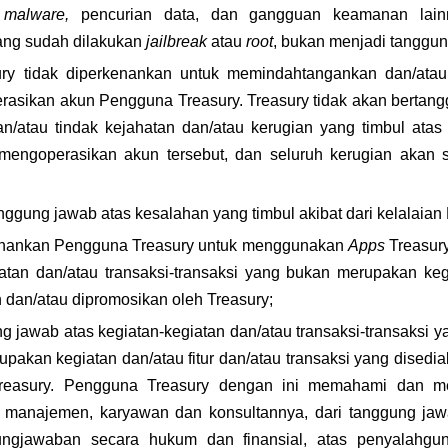
 
malware, 
pencurian data, dan gangguan keamanan lain
ng sudah dilakukan 
jailbreak 
atau 
root
, bukan menjadi tanggun
ry tidak diperkenankan untuk memindahtangankan dan/ata
rasikan akun Pengguna Treasury. Treasury tidak akan bertangg
n/atau tindak kejahatan dan/atau kerugian yang timbul atas
mengoperasikan akun tersebut, dan seluruh kerugian akan 
anggung jawab atas kesalahan yang timbul akibat dari kelalaia
enankan Pengguna Treasury untuk menggunakan 
Apps
 Treasur
tan dan/atau transaksi-transaksi yang bukan merupakan kegia
n dan/atau dipromosikan oleh Treasury;
ng jawab atas kegiatan-kegiatan dan/atau transaksi-transaksi 
pakan kegiatan dan/atau fitur dan/atau transaksi yang disedi
reasury. Pengguna Treasury dengan ini memahami dan men
h manajemen, karyawan dan konsultannya, dari tanggung jawa
ungjawaban secara hukum dan finansial, atas penyalahguna