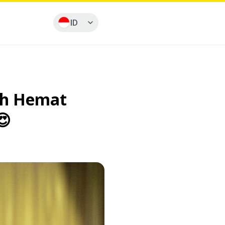
ID
bih Hemat
😍