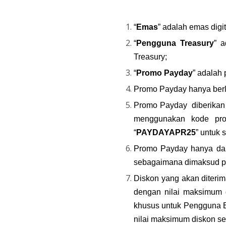
“
Emas
” adalah emas digit
“
Pengguna Treasury
” a
Treasury;
“
Promo Payday
” adalah
Promo Payday
hanya berl
Promo Payday  diberika
menggunakan kode pr
“
PAYDAYAPR25
” untuk
Promo Payday hanya dapa
sebagaimana dimaksud pa
Diskon yang akan diterim
dengan nilai maksimum 
khusus untuk Pengguna B
nilai maksimum diskon se