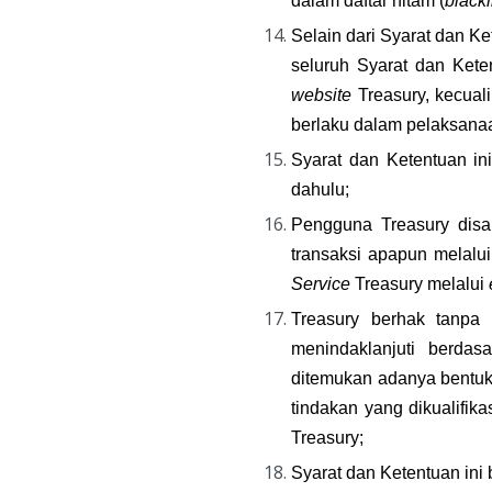
dalam daftar hitam (
blackl
Selain dari Syarat dan K
seluruh Syarat dan Kete
website
 Treasury, kecual
berlaku dalam pelaksanaa
Syarat dan Ketentuan in
dahulu;
Pengguna Treasury disa
transaksi apapun melalui
Service
 Treasury melalui 
Treasury berhak tanpa 
menindaklanjuti berdas
ditemukan adanya bentuk 
tindakan yang dikualifik
Treasury;
Syarat dan Ketentuan ini