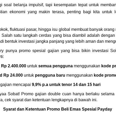
gi soal belanja impulsif, tapi kesempatan tepat untuk memba
astian ekonomi yang makin terasa, penting bagi kita untuk l
ok, fluktuasi pasar, hingga isu global membuat banyak orang mu
l. Salah satu langkah cerdas yang bisa diambil adalah dengan
di bentuk investasi jangka panjang yang lebih aman dan meng
ry punya promo spesial gajian yang bisa bikin investasi So
i:
 Rp 2.400.000
 untuk 
semua pengguna
 menggunakan 
kode 
d Rp 24.000
 untuk 
pengguna baru
 menggunakan 
kode pro
 gajian mencapai 
9,9% p.a untuk tenor 14 dan 15 hari
yaa Sobat! Promo gajian double cuan hanya berlaku selama 
 cek syarat dan ketentuan lengkapnya di bawah ini.
Syarat dan Ketentuan Promo Beli Emas Spesial Payday 