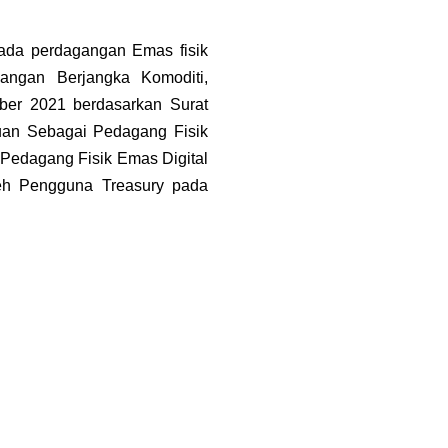
ada perdagangan Emas fisik 
ngan Berjangka Komoditi, 
er 2021 berdasarkan Surat 
an Sebagai Pedagang Fisik 
Pedagang Fisik Emas Digital 
Nomor 001/BAPPEBTI/P-ED/12/2021. Hal ini membuat transaksi yang dilakukan oleh Pengguna Treasury pada 