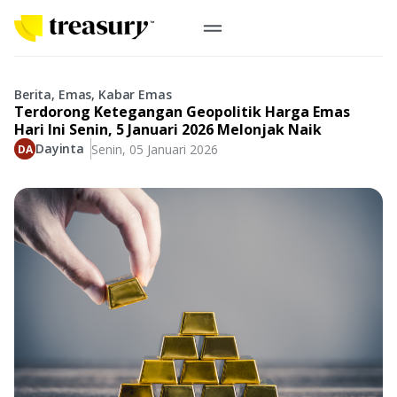
ID
Emas Digital
Berita, Emas, Kabar Emas
Terdorong Ketegangan Geopolitik Harga Emas
Emas Fisik
Hari Ini Senin, 5 Januari 2026 Melonjak Naik
Dayinta
Senin, 05 Januari 2026
Informasi
Logam Mulia
Antam, UBS
Event
Koin Emas
Perusahaan
Koin Nusantara, Lunar & Custom
Perhiasan
Indonesia
From Story
Gold for Good
Berkontribusi pada hal yang benar-benar berarti
#BuatMasaDepan
Indonesia
Buyback