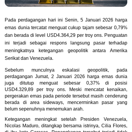
Green Gold
Jual emas kamu ke Treasury
English
Golden Generation
Pada perdagangan hari ini Senin, 5 Januari 2026 harga 
emas dunia tercatat menguat cukup tajam sebesar 0,79% 
Profile
dan berada di level USD4.364,29 per troy ons. Penguatan 
ini terjadi sebagai respons langsung pasar terhadap 
Tata Kelola
meningkatnya ketegangan geopolitik antara Amerika 
Serikat dan Venezuela.
Sebelum munculnya eskalasi geopolitik, pada 
perdagangan Jumat, 2 Januari 2026 harga emas dunia 
juga ditutup menguat sebesar 0,37% di posisi 
USD4.329,89 per troy ons. Meski mencatat kenaikan, 
pergerakan emas pada periode tersebut masih cenderung 
berada di area sideways, mencerminkan pasar yang 
belum sepenuhnya menemukan arah.
Ketegangan meningkat setelah Presiden Venezuela, 
Nicolas Maduro, ditangkap bersama istrinya, Cilia Flores, 