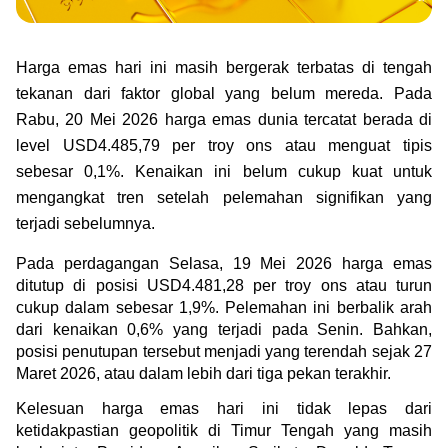
Green Gold
Jual emas kamu ke Treasury
English
Golden Generation
Harga emas hari ini masih bergerak terbatas di tengah 
tekanan dari faktor global yang belum mereda. Pada 
Profile
Rabu, 20 Mei 2026 harga emas dunia tercatat berada di 
level USD4.485,79 per troy ons atau menguat tipis 
Tata Kelola
sebesar 0,1%. Kenaikan ini belum cukup kuat untuk 
mengangkat tren setelah pelemahan signifikan yang 
terjadi sebelumnya.
Pada perdagangan Selasa, 19 Mei 2026 harga emas 
ditutup di posisi USD4.481,28 per troy ons atau turun 
cukup dalam sebesar 1,9%. Pelemahan ini berbalik arah 
dari kenaikan 0,6% yang terjadi pada Senin. Bahkan, 
posisi penutupan tersebut menjadi yang terendah sejak 27 
Maret 2026, atau dalam lebih dari tiga pekan terakhir.
Kelesuan harga emas hari ini tidak lepas dari 
ketidakpastian geopolitik di Timur Tengah yang masih 