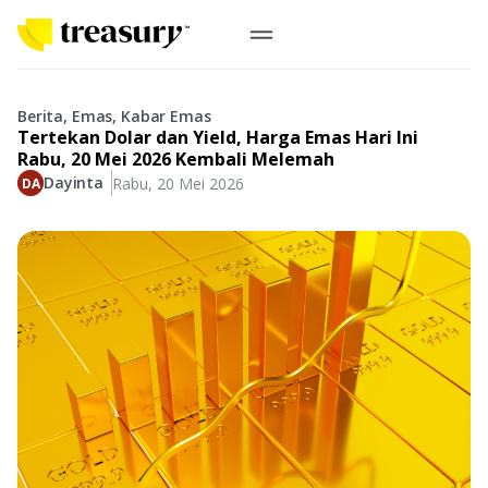
ID
Emas Digital
Berita, Emas, Kabar Emas
Tertekan Dolar dan Yield, Harga Emas Hari Ini
Emas Fisik
Rabu, 20 Mei 2026 Kembali Melemah
Dayinta
Rabu, 20 Mei 2026
Informasi
Logam Mulia
Antam, UBS
Event
Koin Emas
Perusahaan
Koin Nusantara, Lunar & Custom
Perhiasan
Indonesia
From Story
Gold for Good
Berkontribusi pada hal yang benar-benar berarti
#BuatMasaDepan
Indonesia
Buyback