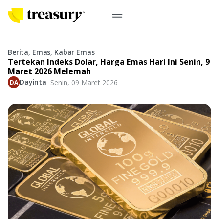
ID
Emas Digital
Berita, Emas, Kabar Emas
Tertekan Indeks Dolar, Harga Emas Hari Ini Senin, 9
Emas Fisik
Maret 2026 Melemah
Dayinta
Senin, 09 Maret 2026
Informasi
Logam Mulia
Antam, UBS
Event
Koin Emas
Perusahaan
Koin Nusantara, Lunar & Custom
Perhiasan
Indonesia
From Story
Gold for Good
Berkontribusi pada hal yang benar-benar berarti
#BuatMasaDepan
Indonesia
Buyback