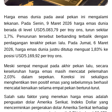
Green Gold
Jual emas kamu ke Treasury
English
Golden Generation
Harga emas dunia pada awal pekan ini mengalami 
tekanan. Pada Senin, 9 Maret 2026 harga emas dunia 
Profile
berada di level USD5.083,79 per troy ons, turun sekitar 
1,7%. Penurunan tersebut berbanding terbalik dengan 
Tata Kelola
perdagangan terakhir pekan lalu. Pada Jumat, 6 Maret 
2026, harga emas dunia justru ditutup menguat 1,83% ke 
posisi USD5.169,92 per troy ons.
Meski sempat menguat pada akhir pekan lalu, secara 
keseluruhan harga emas masih mencatat pelemahan 
2,03% dalam sepekan. Koreksi ini sekaligus 
menghentikan tren positif emas yang sebelumnya berhasil 
mencatat kenaikan selama empat pekan berturut-turut.
Salah satu faktor yang menekan harga emas adalah 
penguatan dolar Amerika Serikat. Indeks Dollar yang 
mencerminkan pergerakan dolar Amerika Serikat terhadap 