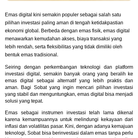
Green Gold
Jual emas kamu ke Treasury
English
Golden Generation
Emas digital kini semakin populer sebagai salah satu 
pilihan investasi paling aman di tengah ketidakpastian 
ekonomi global. Berbeda dengan emas fisik, emas digital 
Profile
menawarkan kemudahan akses, biaya transaksi yang 
lebih rendah, serta fleksibilitas yang tidak dimiliki oleh 
Tata Kelola
bentuk emas tradisional.
Seiring dengan perkembangan teknologi dan platform 
investasi digital, semakin banyak orang yang beralih ke 
emas digital sebagai alternatif yang lebih praktis dan 
aman. Bagi Sobat yang ingin mencari pilihan investasi 
yang stabil dan menguntungkan, emas digital bisa menjadi 
solusi yang tepat.
Emas sebagai instrumen investasi telah lama dikenal 
karena kemampuannya untuk melindungi kekayaan dari 
inflasi dan volatilitas pasar. Kini, dengan adanya kemajuan 
teknologi, Sobat bisa berinvestasi dalam emas tanpa perlu 