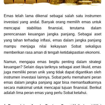
Green Gold
Jual emas kamu ke Treasury
English
Golden Generation
Emas telah lama dikenal sebagai salah satu instrumen 
investasi yang andal. Banyak orang memilih emas untuk 
Profile
mencapai stabilitas finansial, terutama dalam 
perencanaan keuangan jangka panjang. Sebagai aset 
Tata Kelola
yang tahan terhadap inflasi, emas dalam jangka panjang 
mampu menjaga nilai kekayaan Sobat sekaligus 
memberikan rasa aman di tengah ketidakpastian ekonomi.
Namun, mengapa emas begitu penting dalam strategi 
keuangan? Selain daya tariknya sebagai aset likuid, emas 
juga memiliki peran unik yang tidak dapat digantikan oleh 
instrumen investasi lainnya. Sobat perlu memahami peran 
emas dalam jangka panjang agar bisa memanfaatkannya 
secara maksimal untuk mencapai tujuan finansial. Berikut 
adalah lima peran emas yang perlu Sobat ketahui.