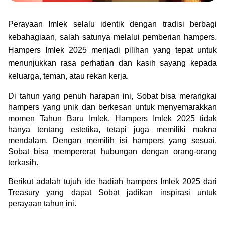
Green Gold
Jual emas kamu ke Treasury
English
Golden Generation
Perayaan Imlek selalu identik dengan tradisi berbagi 
kebahagiaan, salah satunya melalui pemberian hampers. 
Hampers Imlek 2025 menjadi pilihan yang tepat untuk 
Profile
menunjukkan rasa perhatian dan kasih sayang kepada 
keluarga, teman, atau rekan kerja.
Tata Kelola
Di tahun yang penuh harapan ini, Sobat bisa merangkai 
hampers yang unik dan berkesan untuk menyemarakkan 
momen Tahun Baru Imlek. Hampers Imlek 2025 tidak 
hanya tentang estetika, tetapi juga memiliki makna 
mendalam. Dengan memilih isi hampers yang sesuai, 
Sobat bisa mempererat hubungan dengan orang-orang 
terkasih.
Berikut adalah tujuh ide hadiah hampers Imlek 2025 dari 
Treasury yang dapat Sobat jadikan inspirasi untuk 
perayaan tahun ini.