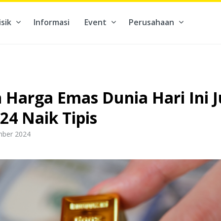
isik
Informasi
Event
Perusahaan
kontribusi pada hal yang benar-benar berarti #BuatMasaDepan
h Harga Emas Dunia Hari Ini 
4 Naik Tipis
mber 2024