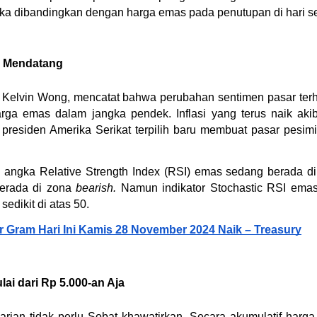
ika dibandingkan dengan harga emas pada penutupan di hari 
a Mendatang
, Kelvin Wong, mencatat bahwa perubahan sentimen pasar ter
a emas dalam jangka pendek. Inflasi yang terus naik akiba
h presiden Amerika Serikat terpilih baru membuat pasar pesi
al angka Relative Strength Index (RSI) emas sedang berada di
erada di zona 
bearish.
 Namun indikator Stochastic RSI emas
edikit di atas 50.
 Gram Hari Ini Kamis 28 November 2024 Naik – Treasury
ai dari Rp 5.000-an Aja
rian tidak perlu Sobat khawatirkan. Secara akumulatif harg