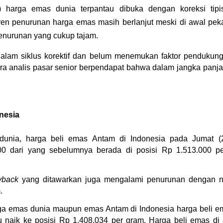
4) harga emas dunia terpantau dibuka dengan koreksi tip
Tren penurunan harga emas masih berlanjut meski di awal pek
enurunan yang cukup tajam.
lam siklus korektif dan belum menemukan faktor pendukung 
ara analis pasar senior berpendapat bahwa dalam jangka panja
onesia
unia, harga beli emas Antam di Indonesia pada Jumat (2
0 dari yang sebelumnya berada di posisi Rp 1.513.000 per
yback
 yang ditawarkan juga mengalami penurunan dengan n
.
 emas dunia maupun emas Antam di Indonesia harga beli emas
u naik ke posisi Rp 1.408.034 per gram. Harga beli emas di 