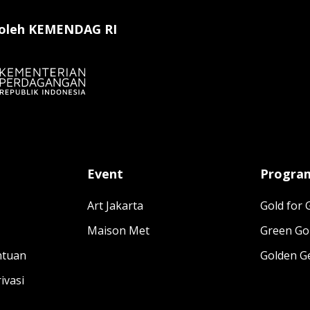
 oleh KEMENDAG RI
Event
Progra
Art Jakarta
Gold for
Maison Met
Green Go
ntuan
Golden G
ivasi