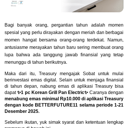
Green Gold
Jual emas kamu ke Treasury
English
Golden Generation
Bagi banyak orang, pergantian tahun adalah momen 
spesial yang perlu dirayakan dengan meriah dan berbagai 
Profile
momen hangat bersama orang-orang terdekat. Namun, 
Tata Kelola
antusiasme merayakan tahun baru sering membuat orang 
lupa bahwa ada tanggung jawab finansial yang tetap 
menunggu di tahun berikutnya.
Maka dari itu, Treasury mengajak Sobat untuk mulai 
berinvestasi emas digital. Selain untuk menjaga finansial 
di tahun depan, nabung emas di aplikasi Treasury bisa 
dapat 
✨1 pc Korean Grill Pan Electric✨
 Caranya dengan 
menabung emas minimal Rp10.000 di aplikasi Treasury 
dengan kode BETTERFUTURE11 selama periode 1-21 
Desember 2025.
Sebelum ikutan, yuk simak syarat dan ketentuan lengkap 