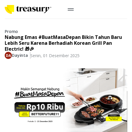
ID
Emas Digital
Promo
Nabung Emas #BuatMasaDepan Bikin Tahun Baru
Emas Fisik
Lebih Seru Karena Berhadiah Korean Grill Pan
Electric! 🎁🎉
Dayinta
Senin, 01 Desember 2025
Informasi
Logam Mulia
Antam, UBS
Event
Koin Emas
Perusahaan
Koin Nusantara, Lunar & Custom
Perhiasan
Indonesia
From Story
Gold for Good
Berkontribusi pada hal yang benar-benar berarti
#BuatMasaDepan
Indonesia
Buyback