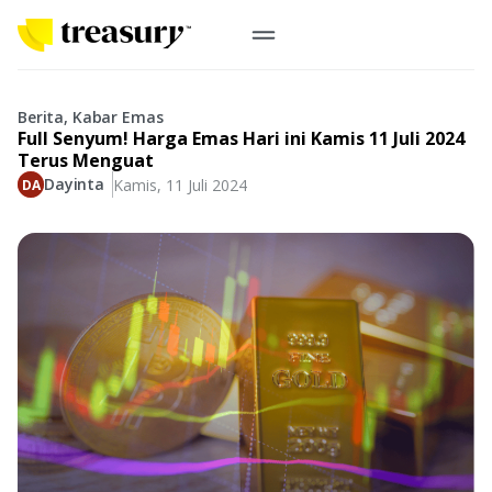
ID
Emas Digital
Berita, Kabar Emas
Full Senyum! Harga Emas Hari ini Kamis 11 Juli 2024
Emas Fisik
Terus Menguat
Dayinta
Kamis, 11 Juli 2024
Informasi
Logam Mulia
Antam, UBS
Event
Koin Emas
Perusahaan
Koin Nusantara, Lunar & Custom
Perhiasan
Indonesia
From Story
Gold for Good
Berkontribusi pada hal yang benar-benar berarti
#BuatMasaDepan
Indonesia
Buyback