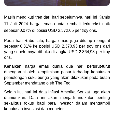
Green Gold
Jual emas kamu ke Treasury
English
Golden Generation
Masih mengikuti tren dari hari sebelumnya, hari ini Kamis 
11 Juli 2024 harga emas dunia kembali terkoreksi naik 
Profile
sebesar 0,07% di posisi 
USD 2.372,65 per troy ons.
Tata Kelola
Pada hari Rabu lalu, harga emas juga ditutup menguat 
sebesar 0,31% ke posisi USD 2.370,93 per troy ons dari 
yang sebelumnya dibuka di angka USD 2.364,98 per troy 
ons.
Kenaikan harga emas dunia dua hari berturut-turut 
dipengaruhi oleh keoptimisan pasar terhadap keputusan 
pemotongan suku bunga yang akan dilakukan pada bulan 
September mendatang oleh The Fed.
Selain itu, hari ini data inflasi Amerika Serikat juga akan 
diumumkan. Data ini akan menjadi indikator penting 
sekaligus fokus bagi para investor dalam mengambil 
keputusan investasi dan moneter.