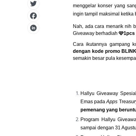
menggelar konser yang sang
ingin tampil maksimal ketika b
Nah, ada cara menarik nih b
Giveaway berhadiah 
🩷1pcs 
Cara ikutannya gampang ko
dengan kode promo 
BLIN
semakin besar pula kesempat
Hallyu Giveaway Spesial
Emas pada 
Apps 
Treasur
pemenang yang berunt
Program Hallyu Giveaw
sampai dengan 31 Agustu