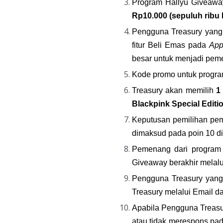
Program Hallyu Giveawa
Rp10.000 (sepuluh ribu
Pengguna Treasury yang 
fitur Beli Emas pada 
App
besar untuk menjadi pem
Kode promo untuk program
Treasury akan memilih
 1
Blackpink Special Editi
Keputusan pemilihan peme
dimaksud pada poin 10 d
Pemenang dari program H
Giveaway berakhir melalu
Pengguna Treasury yang 
Treasury melalui Email da
Apabila Pengguna Treasur
atau tidak merespons pada