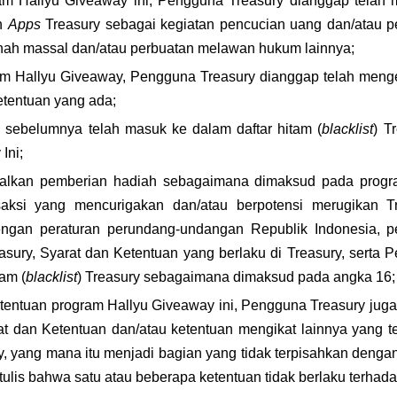
m Hallyu Giveaway ini, Pengguna Treasury dianggap telah 
n 
Apps
 Treasury sebagai kegiatan pencucian uang dan/atau p
snah massal dan/atau perbuatan melawan hukum lainnya;
am Hallyu Giveaway, Pengguna Treasury dianggap telah men
etentuan yang ada;
sebelumnya telah masuk ke dalam daftar hitam (
blacklist
) T
Ini;
alkan pemberian hadiah sebagaimana dimaksud pada progra
saksi yang mencurigakan dan/atau berpotensi merugikan Tre
engan peraturan perundang-undangan Republik Indonesia, per
sury, Syarat dan Ketentuan yang berlaku di Treasury, serta P
am (
blacklist
) Treasury sebagaimana dimaksud pada angka 16;
etentuan program Hallyu Giveaway ini, Pengguna Treasury juga
at dan Ketentuan dan/atau ketentuan mengikat lainnya yang t
y, yang mana itu menjadi bagian yang tidak terpisahkan dengan 
tulis bahwa satu atau beberapa ketentuan tidak berlaku terhadap 