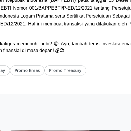
n Republik Indonesia (BAPPEBTI) pada tanggal 13 Desemb
BTI Nomor 001/BAPPEBTI/P-ED/12/2021 tentang Persetuju
ndonesia Logam Pratama serta Sertifikat Persetujuan Sebagai 
/12/2021. Hal ini membuat transaksi yang dilakukan oleh P
sekaligus memenuhi hobi? 😍 Ayo, tambah terus investasi ema
 finansial di masa depan! 💰💞
way
Promo Emas
Promo Treasury