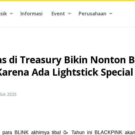
isik
Informasi
Event
Perusahaan
kontribusi pada hal yang benar-benar berarti #BuatMasaDepan
as di Treasury Bikin Nonton
arena Ada Lightstick Special
tus 2025
u para BLINK akhirnya tiba! 🥳 Tahun ini BLACKPINK akan 