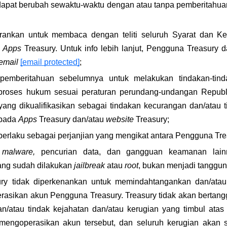
i dapat berubah sewaktu-waktu dengan atau tanpa pemberitahu
rankan untuk membaca dengan teliti seluruh Syarat dan Ke
 
Apps 
Treasury. Untuk info lebih lanjut, Pengguna Treasury
email
[email protected]
;
pemberitahuan sebelumnya untuk melakukan tindakan-tinda
 proses hukum sesuai peraturan perundang-undangan Republik
ang dikualifikasikan sebagai tindakan kecurangan dan/atau t
pada 
Apps 
Treasury dan/atau 
website 
Treasury;
 berlaku sebagai perjanjian yang mengikat antara Pengguna Tr
 
malware, 
pencurian data, dan gangguan keamanan lain
ng sudah dilakukan 
jailbreak 
atau 
root
, bukan menjadi tanggun
ry tidak diperkenankan untuk memindahtangankan dan/ata
rasikan akun Pengguna Treasury. Treasury tidak akan bertangg
n/atau tindak kejahatan dan/atau kerugian yang timbul atas
mengoperasikan akun tersebut, dan seluruh kerugian akan 