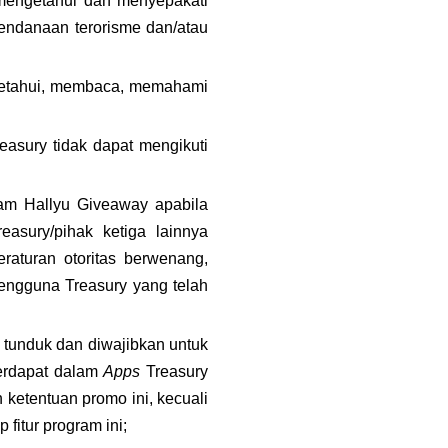
mengetahui dan menyepakati 
endanaan terorisme dan/atau 
getahui, membaca, memahami 
reasury tidak dapat mengikuti 
m Hallyu Giveaway apabila 
asury/pihak ketiga lainnya 
aturan otoritas berwenang, 
engguna Treasury yang telah 
 tunduk dan diwajibkan untuk 
erdapat dalam 
Apps 
Treasury 
ketentuan promo ini, kecuali 
fitur program ini; 