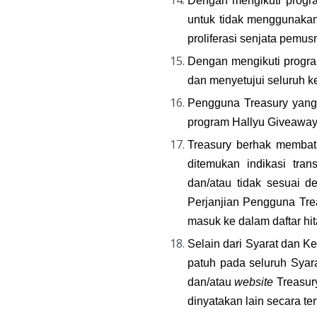
Dengan mengikuti progra
untuk tidak menggunaka
proliferasi senjata pemu
Dengan mengikuti progr
dan menyetujui seluruh k
Pengguna Treasury yang 
program Hallyu Giveaway 
Treasury berhak membat
ditemukan indikasi tran
dan/atau tidak sesuai d
Perjanjian Pengguna Trea
masuk ke dalam daftar hit
Selain dari Syarat dan K
patuh pada seluruh Syar
dan/atau 
website
 Treasur
dinyatakan lain secara ter