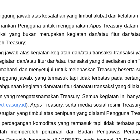
anggung jawab atas kesalahan yang timbul akibat dari kelalaia
enankan Pengguna untuk menggunakan 
Apps 
Treasury dalam 
saksi yang bukan merupakan kegiatan dan/atau fitur dan/ata
eh Treasury;
ng jawab atas kegiatan-kegiatan dan/atau transaksi-transaksi 
iatan dan/atau fitur dan/atau transaksi yang disediakan oleh 
ahami dan menyetujui untuk melepaskan Treasury beserta s
tanggung jawab, yang termasuk tapi tidak terbatas pada pert
lahgunaan kegiatan dan/atau fitur dan/atau transaksi yang dila
an yang mengatasnamakan Treasury. Semua kegiatan ini hanya 
.treasury.id
), 
Apps 
Treasury, serta media sosial resmi Treasury
erugian yang timbul atas penipuan yang dialami Pengguna Trea
m perdagangan komoditas yang termasuk tapi tidak terbatas 
telah memperoleh perizinan dari Badan Pengawas Perdaga