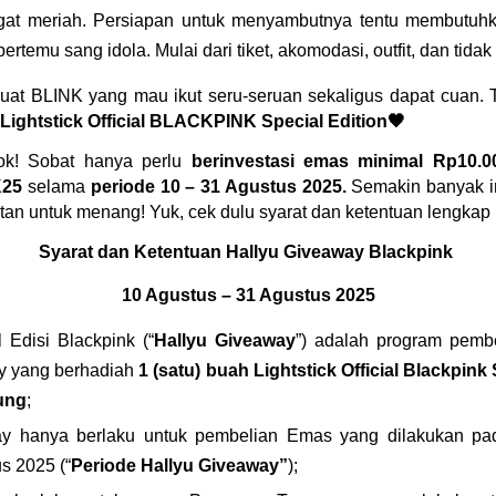
at meriah. Persiapan untuk menyambutnya tentu membutuhkan
ertemu sang idola. Mulai dari tiket, akomodasi, outfit, dan tidak k
uat BLINK yang mau ikut seru-seruan sekaligus dapat cuan. 
Lightstick Official BLACKPINK Special Edition🖤
k! Sobat hanya perlu 
berinvestasi emas minimal Rp10.000
K25
selama 
periode 10 – 31 Agustus 2025.
Semakin banyak in
an untuk menang! Yuk, cek dulu syarat dan ketentuan lengkap 
Syarat dan Ketentuan Hallyu Giveaway Blackpink
10 Agustus – 31 Agustus 2025
 Edisi Blackpink (“
Hallyu Giveaway
”) adalah program pembel
y yang berhadiah 
1 (satu) buah Lightstick Official Blackpink S
ung
;
ay
hanya berlaku untuk pembelian Emas yang dilakukan pad
s 2025 (“
Periode Hallyu Giveaway”
);