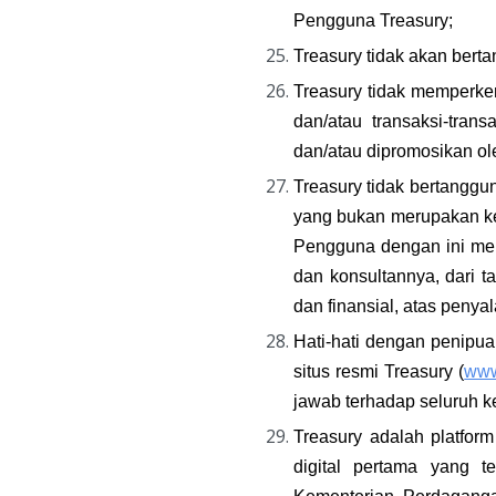
Pengguna Treasury;
Treasury tidak akan bert
Treasury tidak memperk
dan/atau transaksi-tran
dan/atau dipromosikan ol
Treasury tidak bertanggu
yang bukan merupakan keg
Pengguna dengan ini mem
dan konsultannya, dari 
dan finansial, atas penya
Hati-hati dengan penipu
situs resmi Treasury (
www
jawab terhadap seluruh k
Treasury adalah platfor
digital pertama yang 