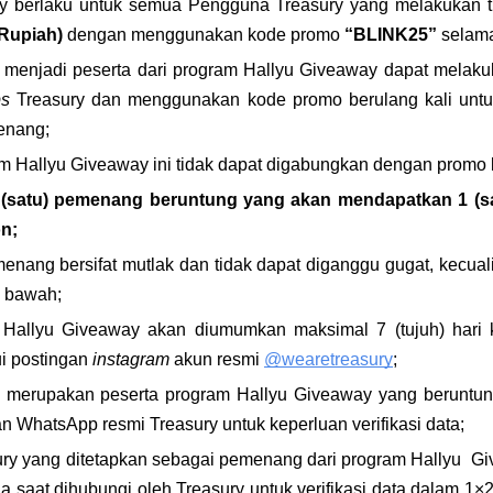
y berlaku untuk semua Pengguna Treasury yang melakukan t
 Rupiah)
 dengan menggunakan
kode promo
 “BLINK25” 
selama
menjadi peserta dari program Hallyu Giveaway dapat melaku
s 
Treasury dan menggunakan kode promo berulang kali untu
enang;
 Hallyu Giveaway ini tidak dapat digabungkan dengan promo 
 (satu) pemenang beruntung yang akan mendapatkan 1 (satu
on;
nang bersifat mutlak dan tidak dapat diganggu gugat, kecual
i bawah;
allyu Giveaway akan diumumkan maksimal 7 (tujuh) hari ke
i postingan 
instagram 
akun resmi 
@wearetreasury
;
merupakan peserta program Hallyu Giveaway yang beruntung
n WhatsApp resmi Treasury untuk keperluan verifikasi data;
y yang ditetapkan sebagai pemenang dari program Hallyu  Giv
 saat dihubungi oleh Treasury untuk verifikasi data dalam 1×24