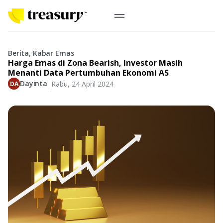
ID
Emas Digital
Berita, Kabar Emas
Harga Emas di Zona Bearish, Investor Masih
Emas Fisik
Menanti Data Pertumbuhan Ekonomi AS
Dayinta
Rabu, 24 April 2024
Informasi
Logam Mulia
Antam, UBS
Event
Koin Emas
Perusahaan
Koin Nusantara, Lunar & Custom
Perhiasan
Indonesia
From Story
Gold for Good
Berkontribusi pada hal yang benar-benar berarti
#BuatMasaDepan
Indonesia
Buyback