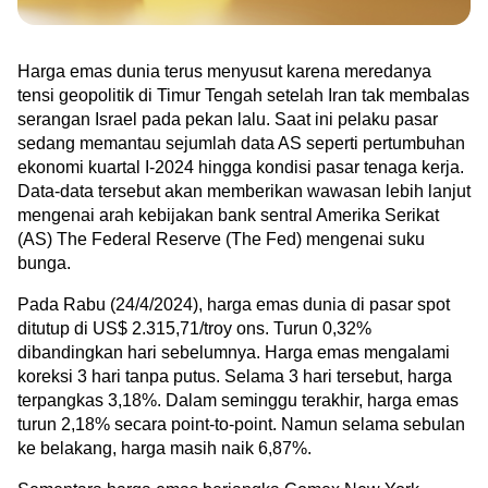
Green Gold
Jual emas kamu ke Treasury
English
Golden Generation
Harga emas dunia terus menyusut karena meredanya 
tensi geopolitik di Timur Tengah setelah Iran tak membalas 
serangan Israel pada pekan lalu. Saat ini pelaku pasar 
Profile
sedang memantau sejumlah data AS seperti pertumbuhan 
ekonomi kuartal I-2024 hingga kondisi pasar tenaga kerja. 
Tata Kelola
Data-data tersebut akan memberikan wawasan lebih lanjut 
mengenai arah kebijakan bank sentral Amerika Serikat 
(AS) The Federal Reserve (The Fed) mengenai suku 
bunga.  
Pada Rabu (24/4/2024), harga emas dunia di pasar spot 
ditutup di US$ 2.315,71/troy ons. Turun 0,32% 
dibandingkan hari sebelumnya. Harga emas mengalami 
koreksi 3 hari tanpa putus. Selama 3 hari tersebut, harga 
terpangkas 3,18%. Dalam seminggu terakhir, harga emas 
turun 2,18% secara point-to-point. Namun selama sebulan 
ke belakang, harga masih naik 6,87%.