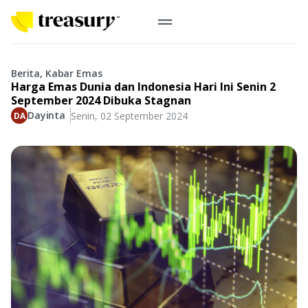
ID
Emas Digital
Berita, Kabar Emas
Harga Emas Dunia dan Indonesia Hari Ini Senin 2
Emas Fisik
September 2024 Dibuka Stagnan
Dayinta
Senin, 02 September 2024
Informasi
Logam Mulia
Antam, UBS
Event
Koin Emas
Perusahaan
Koin Nusantara, Lunar & Custom
Perhiasan
Indonesia
From Story
Gold for Good
Berkontribusi pada hal yang benar-benar berarti
#BuatMasaDepan
Indonesia
Buyback