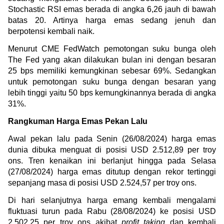
Stochastic RSI emas berada di angka 6,26 jauh di bawah 
batas 20. Artinya harga emas sedang jenuh dan 
berpotensi kembali naik.
Menurut CME FedWatch pemotongan suku bunga oleh 
The Fed yang akan dilakukan bulan ini dengan besaran 
25 bps memiliki kemungkinan sebesar 69%. Sedangkan 
untuk pemotongan suku bunga dengan besaran yang 
lebih tinggi yaitu 50 bps kemungkinannya berada di angka 
31%.
Rangkuman Harga Emas Pekan Lalu
Awal pekan lalu pada Senin (26/08/2024) harga emas 
dunia dibuka menguat di posisi 
USD 2.512,89 per troy 
ons. Tren kenaikan ini berlanjut hingga pada Selasa 
(27/08/2024) harga emas ditutup dengan rekor tertinggi 
sepanjang masa di posisi USD 2.524,57 per troy ons.
Di hari selanjutnya harga emang kembali mengalami 
fluktuasi turun pada Rabu (28/08/2024) ke posisi USD 
2.502,25 per troy ons akibat 
profit taking
 dan kembali 