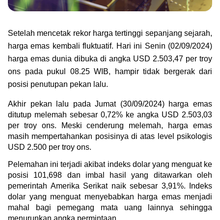
Green Gold
Jual emas kamu ke Treasury
English
Golden Generation
Setelah mencetak rekor harga tertinggi sepanjang sejarah, 
harga emas kembali fluktuatif. Hari ini Senin (02/09/2024) 
Profile
harga emas dunia dibuka di angka 
USD 2.503,47 per troy 
ons pada pukul 08.25 WIB, hampir tidak bergerak dari 
Tata Kelola
posisi penutupan pekan lalu.
Akhir pekan lalu pada Jumat (30/09/2024) harga emas 
ditutup melemah sebesar 0,72% ke angka USD 2.503,03 
per troy ons. Meski cenderung melemah, harga emas 
masih mempertahankan posisinya di atas level psikologis 
USD 2.500 per troy ons.
Pelemahan ini terjadi akibat indeks dolar yang menguat ke 
posisi 101,698 dan imbal hasil yang ditawarkan oleh 
pemerintah Amerika Serikat naik sebesar 3,91%. Indeks 
dolar yang menguat menyebabkan harga emas menjadi 
mahal bagi pemegang mata uang lainnya sehingga 
menurunkan angka permintaan.