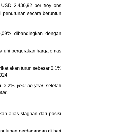
 
USD 2.430,92 per troy ons 
i penurunan secara beruntun 
0,09% dibandingkan dengan 
aruhi pergerakan harga emas 
ikat akan turun sebesar 0,1% 
024.
si 3,2% 
year-on-year
 setelah 
ear
.
n alias stagnan dari posisi 
nutupan perdagangan di hari 