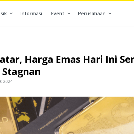
isik
Informasi
Event
Perusahaan
kontribusi pada hal yang benar-benar berarti #BuatMasaDepan
tar, Harga Emas Hari Ini Sen
 Stagnan
us 2024