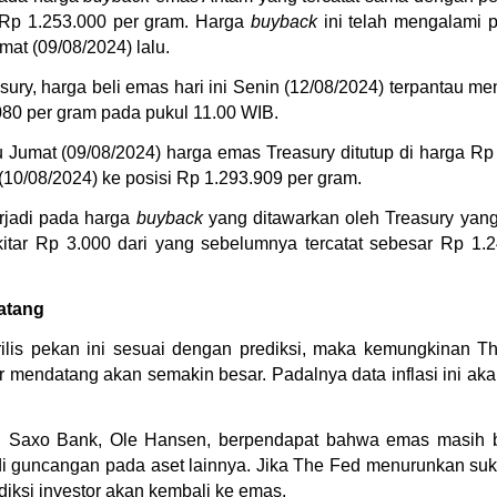
 Rp 1.253.000 per gram. Harga 
buyback
 ini telah mengalami 
at (09/08/2024) lalu.
y, harga beli emas hari ini Senin (12/08/2024) terpantau meng
80 per gram pada pukul 11.00 WIB.
Jumat (09/08/2024) harga emas Treasury ditutup di harga Rp 
 (10/08/2024) ke posisi Rp 1.293.909 per gram.
jadi pada harga 
buyback
 yang ditawarkan oleh Treasury yang
kitar Rp 3.000 dari yang sebelumnya tercatat sebesar Rp 1.
atang
n rilis pekan ini sesuai dengan prediksi, maka kemungkinan 
mendatang akan semakin besar. Padalnya data inflasi ini akan
di Saxo Bank, Ole Hansen, berpendapat bahwa emas masih bera
erjadi guncangan pada aset lainnya. Jika The Fed menurunkan s
ksi investor akan kembali ke emas.