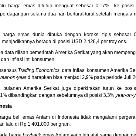
lalu harga emas ditutup menguat sebesar 0,17%  ke posisi
 perdagangan selama dua hari berturut-turut setelah mengalam
4) harga emas dunia dibuka dengan koreksi tipis sebesar 
u menjadikannya berada di posisi USD 2.428,4 per troy ons.
a data rilisan pemerintah Amerika Serikat yang akan mempeng
 dan inflasi inti konsumen.
nsensus 
Trading Economics,
 data inflasi konsumen Amerika Ser
year-on-year
 diharapkan bisa menjadi 2,9% pada periode Juli 2
ti bulanan Amerika Serikat juga diperkirakan turun ke posi
,1% dibandingkan dengan sebelumnya di posisi 3,3% 
year-on-y
onesia
 harga beli emas Antam di Indonesia tidak mengalami pergeraka
 lalu di Rp 1.401.000 per gram.
pada harga 
buyback
 emas Antam yang tercatat sama dengan pe