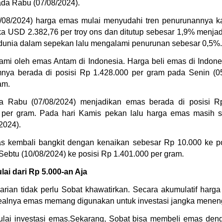
ada Rabu (07/08/2024).
08/2024) harga emas mulai menyudahi tren penurunannya ka
ka 
USD 2.382,76 per troy ons dan ditutup sebesar 1,9% menjadi
dunia dalam sepekan lalu mengalami penurunan sebesar 0,5%.
ami oleh emas Antam di Indonesia. Harga beli emas di Indon
nya berada di posisi Rp 1.428.000 per gram pada Senin (05
am.
ga Rabu (07/08/2024) menjadikan emas berada di posisi Rp 
 per gram. Pada hari Kamis pekan lalu harga emas masih s
2024).
s kembali bangkit dengan kenaikan sebesar Rp 10.000 ke po
ebtu (10/08/2024) ke posisi Rp 1.401.000 per gram.
ai dari Rp 5.000-an Aja
rian tidak perlu Sobat khawatirkan. Secara akumulatif harg
dealnya emas memang digunakan untuk investasi jangka menen
mulai investasi emas.Sekarang, Sobat bisa membeli emas den