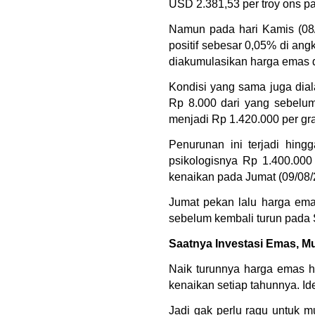
USD 2.381,53 per troy ons p
Namun pada hari Kamis (08/
positif sebesar 
0,05% di ang
diakumulasikan harga emas 
Kondisi yang sama juga dial
Rp 8.000 dari yang sebelum
menjadi Rp 1.420.000 per gr
Penurunan ini terjadi hing
psikologisnya Rp 1.400.000
kenaikan pada Jumat (09/08/
Jumat pekan lalu harga ema
sebelum kembali turun pada S
Saatnya Investasi Emas, Mul
Naik turunnya harga emas ha
kenaikan setiap tahunnya. I
Jadi gak perlu ragu untuk 