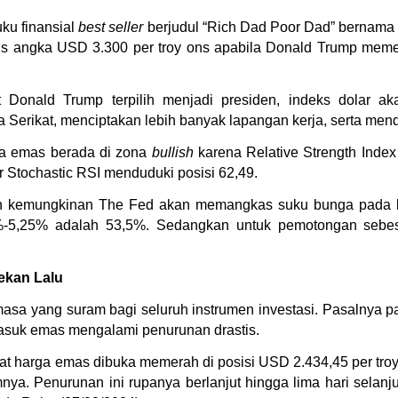
ku finansial 
best seller
 berjudul “
Rich Dad Poor Dad” bernama 
angka USD 3.300 per troy ons apabila Donald Trump memen
 Donald Trump terpilih menjadi presiden, indeks dolar a
 Serikat, menciptakan lebih banyak lapangan kerja, serta me
ga emas berada di zona 
bullish
 karena Relative Strength Index
or Stochastic RSI menduduki posisi 62,49.
 kemungkinan The Fed akan memangkas suku bunga pada b
%-5,25% adalah 53,5%. Sedangkan untuk pemotongan sebes
kan Lalu
asa yang suram bagi seluruh instrumen investasi. Pasalnya pa
asuk emas mengalami penurunan drastis.
t harga emas dibuka memerah di posisi 
USD 2.434,45 per troy
a. Penurunan ini rupanya berlanjut hingga lima hari selanjut